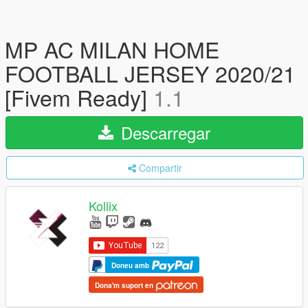
MP AC MILAN HOME
FOOTBALL JERSEY 2020/21
[Fivem Ready]
1.1
Descarregar
Compartir
Kollix
Doneu amb
Dona'm suport en