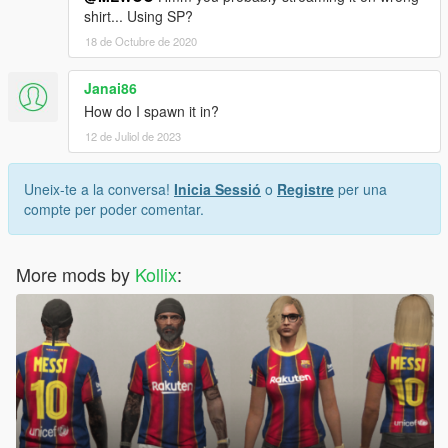
shirt... Using SP?
18 de Octubre de 2020
Janai86
How do I spawn it in?
12 de Juliol de 2023
Uneix-te a la conversa!
Inicia Sessió
o
Registre
per una
compte per poder comentar.
More mods by
Kollix
: