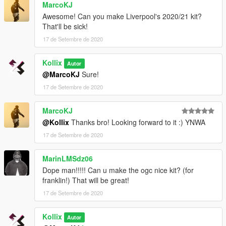
MarcoKJ
Awesome! Can you make Liverpool's 2020/21 kit?
That'll be sick!
17 de Setembre de 2020
Kollix
Autor
@MarcoKJ
Sure!
17 de Setembre de 2020
MarcoKJ
@Kollix
Thanks bro! Looking forward to it :) YNWA
17 de Setembre de 2020
MarinLMSdz06
Dope man!!!!! Can u make the ogc nice kit? (for
franklin!) That will be great!
17 de Setembre de 2020
Kollix
Autor