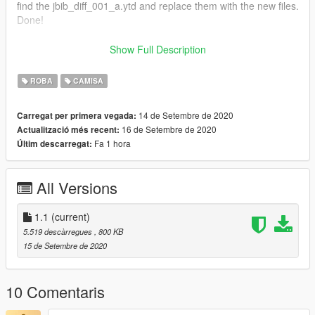
find the jbib_diff_001_a.ytd and replace them with the new files.
Done!
Contact:
Show Full Description
Discord - Kollix#7776
Discord Server - https://discord.gg/Z6crNgP
ROBA
CAMISA
Mail - Kollix1@gmail.com
14 de Setembre de 2020
Carregat per primera vegada:
16 de Setembre de 2020
Actualització més recent:
Fa 1 hora
Últim descarregat:
All Versions
1.1
(current)
5.519 descàrregues
, 800 KB
15 de Setembre de 2020
10 Comentaris