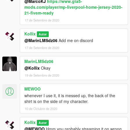
@MarcoKJ
https://www.gta5-
mods.com/player/mp-liverpool-home-jersey-2020-
21-fivem-ready
17 de Setembre de 2020
Kollix
Autor
@MarinLMSdz06
Add me on discord
17 de Setembre de 2020
MarinLMSdz06
@Kollix
Okay
19 de Setembre de 2020
MEWOO
whenever I use it, it is messed up, the back of the
shirt is on the side of my character.
10 de Octubre de 2020
Kollix
Autor
@MEWOO
Hmm you probably streaming it on wrong