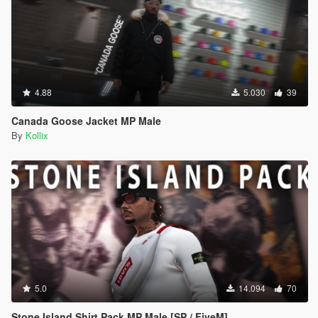
4.88
5.030
39
Canada Goose Jacket MP Male
By
Kollix
5.0
14.094
70
Stone Island Shirt Pack MP Male [SP / FiveM]