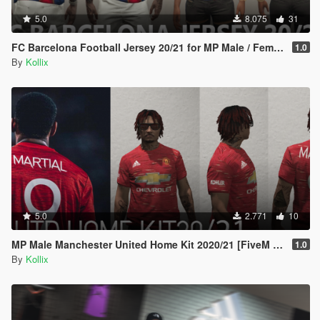
5.0
8.075
31
FC Barcelona Football Jersey 20/21 for MP Male / Female [ SP /FiveM]
1.0
By
Kollix
5.0
2.771
10
MP Male Manchester United Home Kit 2020/21 [FiveM READY]
1.0
By
Kollix