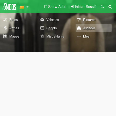
Show Adult
Iniciar Sessió
Eines
Vehicles
Pintures
Armes
Scripts
Jugador
Mapes
Miscel·lanis
Més