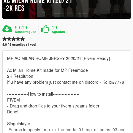
5.519
19
Descàrregues
Agradan
5.0 / 5 estrelles (1 vot)
MP AC MILAN HOME JERSEY 2020/21 [Fivem Ready]
Ac Milan Home Kit made for MP Freemode
2K Resolution
If u have any problem just contact me on discord - Kollix#7776
--------------How to install------------------
FIVEM
- Drag and drop files to your fivem streams folder
Done!
Singelplayer
-Search in openiv - mp_m_freemode_01_mp_m_xmas_03 and