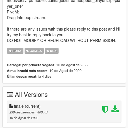
mods/x64v.rpf/models/cdimages/streamedpeds_players.rpf/pla
yer_one/
FiveM:
Drag into eup stream.
If there are any issues with this please reply to this post and I'll
try my best to reply back to you.
DO NOT MODIFY OR REUPLOAD WITHOUT PERMISSION.
ROBA
CAMISA
USA
10 de Agost de 2022
Carregat per primera vegada:
10 de Agost de 2022
Actualització més recent:
fa 4 dies
Últim descarregat:
All Versions
finale
(current)
236 descàrregues
, 400 KB
10 de Agost de 2022