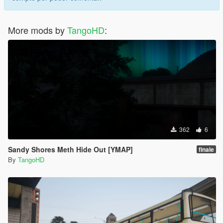
More mods by
TangoHD
:
362
6
Sandy Shores Meth Hide Out [YMAP]
finale
By
TangoHD