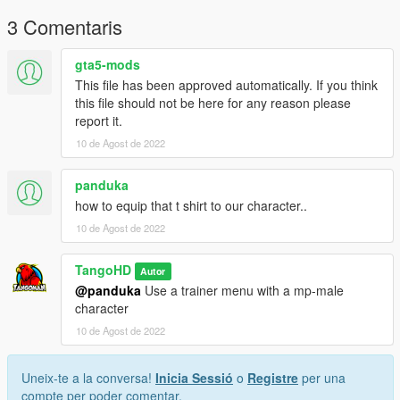
3 Comentaris
gta5-mods
This file has been approved automatically. If you think
this file should not be here for any reason please
report it.
10 de Agost de 2022
panduka
how to equip that t shirt to our character..
10 de Agost de 2022
TangoHD
Autor
@panduka
Use a trainer menu with a mp-male
character
10 de Agost de 2022
Uneix-te a la conversa!
Inicia Sessió
o
Registre
per una
compte per poder comentar.