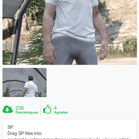
236
4
Descàrregues
Agradan
SP:
Drag SP files into: