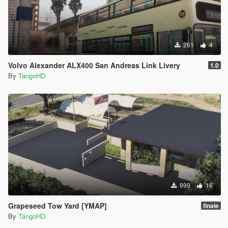
261
4
Volvo Alexander ALX400 San Andreas Link Livery
1.0
By
TangoHD
999
16
Grapeseed Tow Yard [YMAP]
finale
By
TangoHD