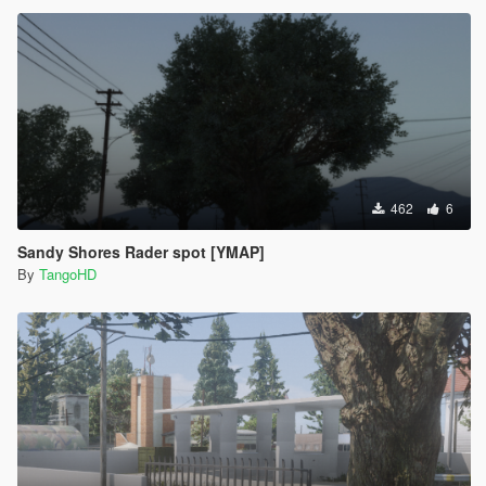
462
6
Sandy Shores Rader spot [YMAP]
By
TangoHD