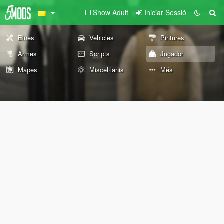
Show Adult
Iniciar Sessió
Eines
Vehicles
Pintures
Armes
Scripts
Jugador
Mapes
Miscel·lanis
Més