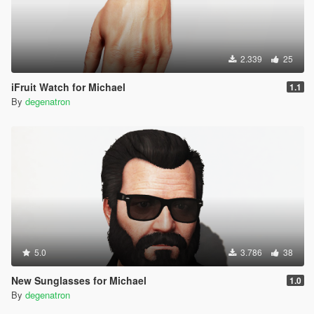
2.339
25
iFruit Watch for Michael
1.1
By
degenatron
5.0
3.786
38
New Sunglasses for Michael
1.0
By
degenatron