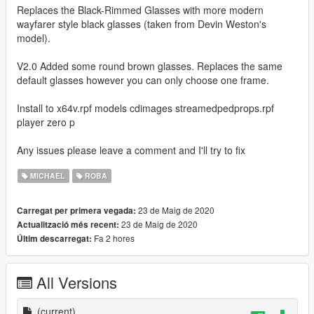
Replaces the Black-Rimmed Glasses with more modern
wayfarer style black glasses (taken from Devin Weston's
model).
V2.0 Added some round brown glasses. Replaces the same
default glasses however you can only choose one frame.
Install to x64v.rpf models cdimages streamedpedprops.rpf
player zero p
Any issues please leave a comment and I'll try to fix
MICHAEL
ROBA
23 de Maig de 2020
Carregat per primera vegada:
23 de Maig de 2020
Actualització més recent:
Fa 2 hores
Últim descarregat:
All Versions
(current)