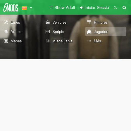
Show Adult
Iniciar Sessió
Eines
Vehicles
Pintures
Armes
Scripts
Jugador
Mapes
Miscel·lanis
Més