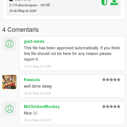
3.173 descàrregues
, 100 KB
23 de Maig de 2020
4 Comentaris
gta5-mods
This file has been approved automatically. If you think
this file should not be here for any reason please
report it.
23 de Maig de 2020
Kwazulu
well done dawg
23 de Maig de 2020
MrChickenMonkey
Nice 👍🏽
25 de Maig de 2020