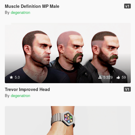
Muscle Definition MP Male
v1
By
degenatron
5.0
5.329
59
Trevor Improved Head
V1
By
degenatron