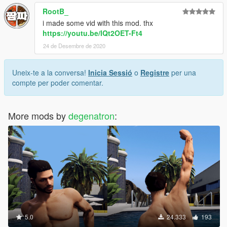
RootB_
i made some vid with this mod. thx
https://youtu.be/IQt2OET-Ft4
24 de Desembre de 2020
Uneix-te a la conversa!
Inicia Sessió
o
Registre
per una
compte per poder comentar.
More mods by
degenatron
:
5.0
24.333
193