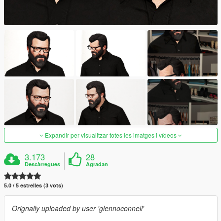
Expandir per visualitzar totes les imatges i vídeos
3.173
28
Descàrregues
Agradan
5.0 / 5 estrelles (3 vots)
Orignally uploaded by user 'glennoconnell'