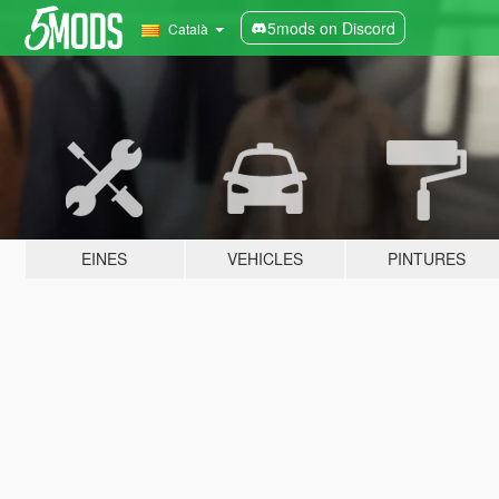
5mods on Discord
Català
EINES
VEHICLES
PINTURES