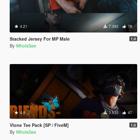
4.21
7.392
78
Stacked Jersey For MP Male
1.0
By
WhoIsSee
4.9
3.930
47
Vlone Tee Pack [SP / FiveM]
1.0
By
WhoIsSee