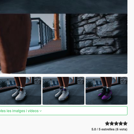
otes les imatges i vídeos
5.0 / 5 estrelles (6 vots)