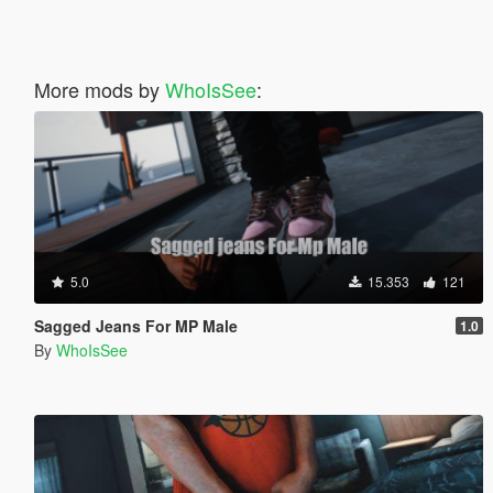
More mods by
WhoIsSee
:
5.0
15.353
121
Sagged Jeans For MP Male
1.0
By
WhoIsSee