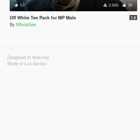
5.0
3.569
39
Off White Tee Pack for MP Male
1.0
By
WhoIsSee
Designed in Alderney
Made in Los Santos