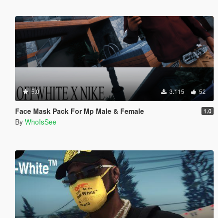
5.0
3.115
52
Face Mask Pack For Mp Male & Female
1.0
By
WhoIsSee