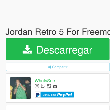
Jordan Retro 5 For Free
Descarregar
Compartir
WhoIsSee
Doneu amb