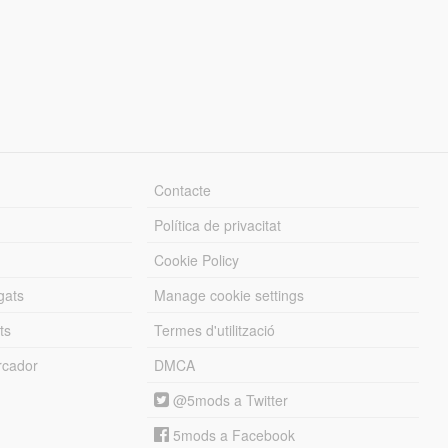
Contacte
Política de privacitat
Cookie Policy
gats
Manage cookie settings
ts
Termes d'utilització
cador
DMCA
@5mods a Twitter
5mods a Facebook