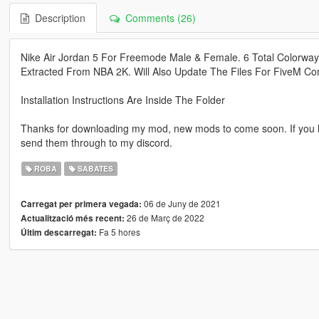
Description
Comments (26)
Nike Air Jordan 5 For Freemode Male & Female. 6 Total Colorways
Extracted From NBA 2K. Will Also Update The Files For FiveM Comp
Installation Instructions Are Inside The Folder
Thanks for downloading my mod, new mods to come soon. If you h
send them through to my discord.
ROBA
SABATES
06 de Juny de 2021
Carregat per primera vegada:
26 de Març de 2022
Actualització més recent:
Fa 5 hores
Últim descarregat: