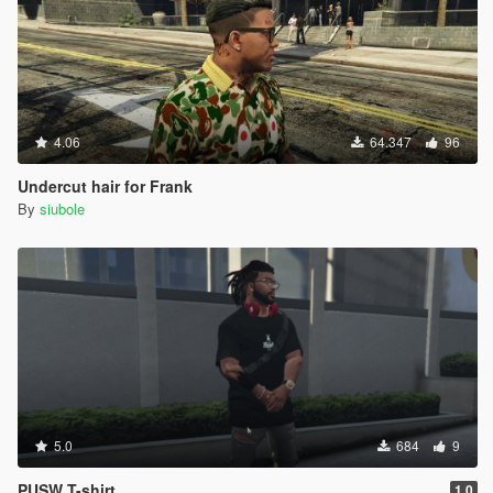
4.06
64.347
96
Undercut hair for Frank
By
siubole
5.0
684
9
PUSW T-shirt
1.0