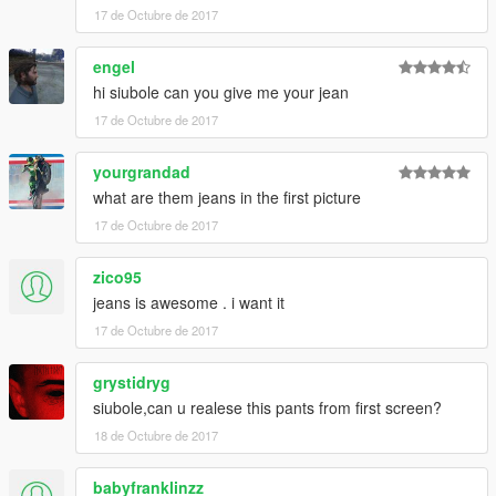
17 de Octubre de 2017
engel
hi siubole can you give me your jean
17 de Octubre de 2017
yourgrandad
what are them jeans in the first picture
17 de Octubre de 2017
zico95
jeans is awesome . i want it
17 de Octubre de 2017
grystidryg
siubole,can u realese this pants from first screen?
18 de Octubre de 2017
babyfranklinzz