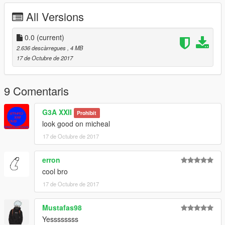
All Versions
0.0
(current)
2.636 descàrregues
, 4 MB
17 de Octubre de 2017
9 Comentaris
G3A XXII
Prohibit
look good on micheal
17 de Octubre de 2017
erron
cool bro
17 de Octubre de 2017
Mustafas98
Yessssssss