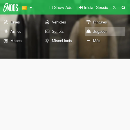
Show Adult
Iniciar Sessió
Eines
Vehicles
Pintures
Armes
Scripts
Jugador
Mapes
Miscel·lanis
Més