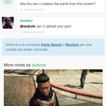
Hey bro can u realese this pants from first screen?
01 de Gener de 2018
zhmiltxr
@siubole
can U upload your pant
12 de Gener de 2018
Uneix-te a la conversa!
Inicia Sessió
o
Registre
per una
compte per poder comentar.
More mods by
siubole
: