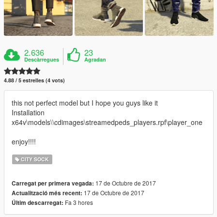
2.636
23
Descàrregues
Agradan
4.88 / 5 estrelles (4 vots)
this not perfect model but I hope you guys like it
Installation
x64v\models\\cdimages\streamedpeds_players.rpf\player_one
enjoy!!!!
CITY SOCK
17 de Octubre de 2017
Carregat per primera vegada:
17 de Octubre de 2017
Actualització més recent:
Fa 3 hores
Últim descarregat: