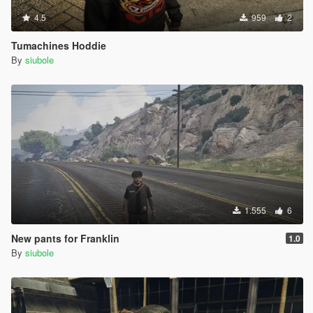
4.5
959
2
Tumachines Hoddie
By
siubole
1.555
6
New pants for Franklin
1.0
By
siubole