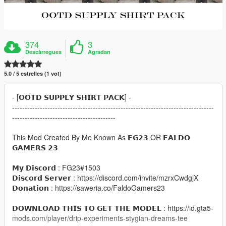
374
3
Descàrregues
Agradan
5.0 / 5 estrelles (1 vot)
- [𝗢𝗢𝗧𝗗 𝗦𝗨𝗣𝗣𝗟𝗬 𝗦𝗛𝗜𝗥𝗧 𝗣𝗔𝗖𝗞] -
--------------------------------------------------------------------------------
-----------------------------------------
This Mod Created By Me Known As 𝗙𝗚𝟮𝟯 OR 𝗙𝗔𝗟𝗗𝗢
𝗚𝗔𝗠𝗘𝗥𝗦 𝟮𝟯
𝗠𝘆 𝗗𝗶𝘀𝗰𝗼𝗿𝗱 : FG23#1503
𝗗𝗶𝘀𝗰𝗼𝗿𝗱 𝗦𝗲𝗿𝘃𝗲𝗿 : https://discord.com/invite/mzrxCwdgjX
𝗗𝗼𝗻𝗮𝘁𝗶𝗼𝗻 : https://saweria.co/FaldoGamers23
𝗗𝗢𝗪𝗡𝗟𝗢𝗔𝗗 𝗧𝗛𝗜𝗦 𝗧𝗢 𝗚𝗘𝗧 𝗧𝗛𝗘 𝗠𝗢𝗗𝗘𝗟 : https://id.gta5-
mods.com/player/drip-experiments-stygian-dreams-tee