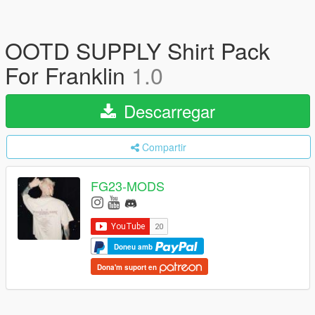
OOTD SUPPLY Shirt Pack
For Franklin
1.0
Descarregar
Compartir
FG23-MODS
Doneu amb
Dona'm suport en