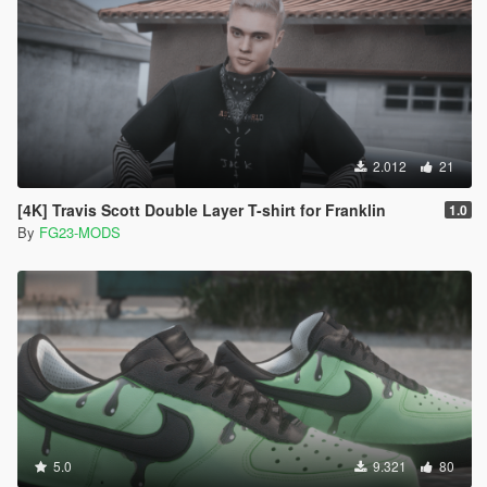
2.012
21
[4K] Travis Scott Double Layer T-shirt for Franklin
1.0
By
FG23-MODS
5.0
9.321
80