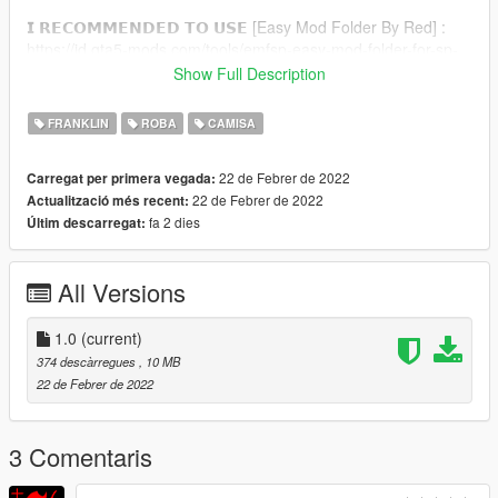
𝗜 𝗥𝗘𝗖𝗢𝗠𝗠𝗘𝗡𝗗𝗘𝗗 𝗧𝗢 𝗨𝗦𝗘 [Easy Mod Folder By Red] :
https://id.gta5-mods.com/tools/emfsp-easy-mod-folder-for-sp-
player-mods
Show Full Description
𝗜𝗡𝗦𝗧𝗔𝗟𝗟𝗔𝗧𝗜𝗢𝗡 : Drag and drop contents from "TEXTURE"
FRANKLIN
ROBA
CAMISA
into
"mods/x64v.rpf\models\cdimages\streamedpeds_players.rpf\pl
22 de Febrer de 2022
Carregat per primera vegada:
ayer_one"
22 de Febrer de 2022
Actualització més recent:
fa 2 dies
Últim descarregat:
𝗖𝗥𝗘𝗗𝗜𝗧 : - OOTD SUPPLY BRAND
⚠ Don't re-upload without my permission ⚠
All Versions
1.0
(current)
374 descàrregues
, 10 MB
22 de Febrer de 2022
3 Comentaris