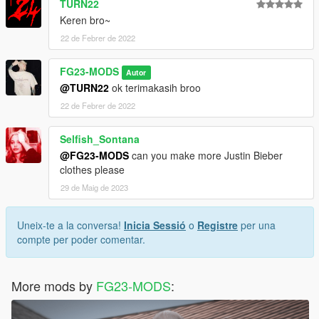
TURN22
Keren bro~
22 de Febrer de 2022
FG23-MODS
Autor
@TURN22
ok terimakasih broo
22 de Febrer de 2022
Selfish_Sontana
@FG23-MODS
can you make more Justin Bieber
clothes please
29 de Maig de 2023
Uneix-te a la conversa!
Inicia Sessió
o
Registre
per una
compte per poder comentar.
More mods by
FG23-MODS
: