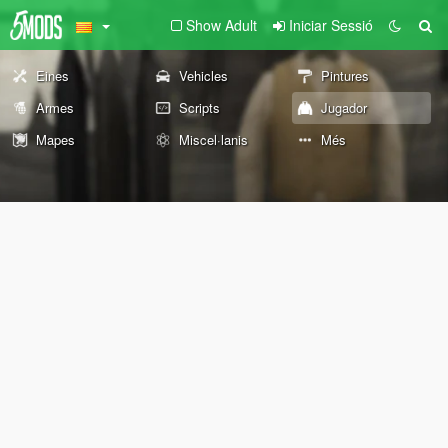
Show Adult
Iniciar Sessió
Eines
Vehicles
Pintures
Armes
Scripts
Jugador
Mapes
Miscel·lanis
Més