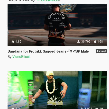
4.89
36.799
168
Bandana for Protrikk Sagged Jeans - MP/SP Male
Latest
By
VloneEffect
5.0
1.994
19