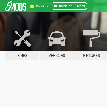
5mods on Discord
Català
EINES
VEHICLES
PINTURES