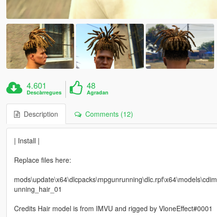
4.601
48
Descàrregues
Agradan
Description
Comments (12)
| Install |
Replace files here:
mods\update\x64\dlcpacks\mpgunrunning\dlc.rpf\x64\models\
unning_hair_01
Credits Hair model is from IMVU and rigged by VloneEffect#0001