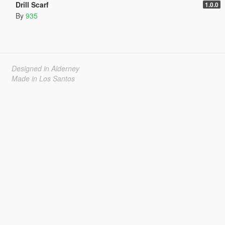
Drill Scarf
1.0.0
By
935
Designed in Alderney
Made in Los Santos