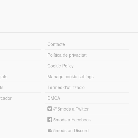
Contacte
Política de privacitat
Cookie Policy
gats
Manage cookie settings
ts
Termes d'utilització
cador
DMCA
@5mods a Twitter
5mods a Facebook
5mods on Discord