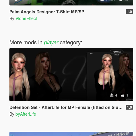
Palm Angels Designer T-Shirt MP/SP
1.0
By
VloneEffect
More mods in
category:
player
4
1
Detention Set - AfterLife for MP Female (fitted on Slut Body)
1.0
By
byAfterLife