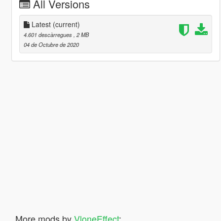
All Versions
Latest
(current)
4.601 descàrregues
, 2 MB
04 de Octubre de 2020
More mods by
VloneEffect
: