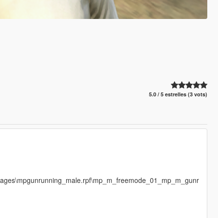
5.0 / 5 estrelles (3 vots)
cdimages\mpgunrunning_male.rpf\mp_m_freemode_01_mp_m_gunr