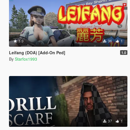
5.0
36
1
Leifang (DOA) [Add-On Ped]
1.0
By
Starfox1993
37
1