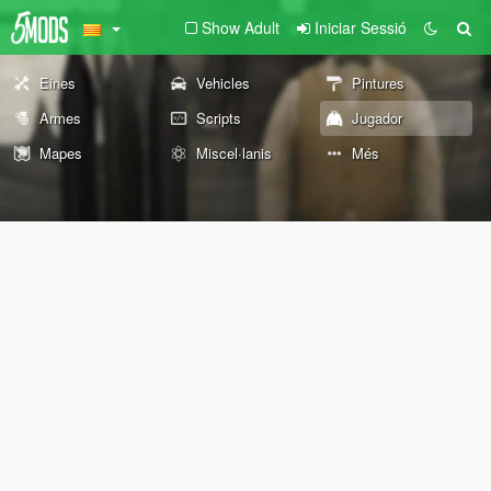
Show Adult
Iniciar Sessió
Eines
Vehicles
Pintures
Armes
Scripts
Jugador
Mapes
Miscel·lanis
Més