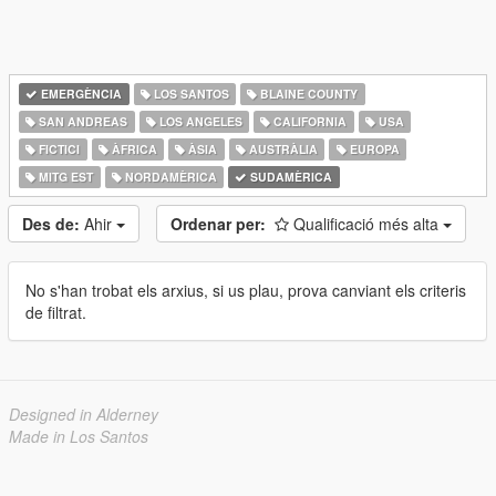
EMERGÈNCIA
LOS SANTOS
BLAINE COUNTY
SAN ANDREAS
LOS ANGELES
CALIFORNIA
USA
FICTICI
ÀFRICA
ÀSIA
AUSTRÀLIA
EUROPA
MITG EST
NORDAMÈRICA
SUDAMÈRICA
Des de:
Ahir
Ordenar per:
Qualificació més alta
No s'han trobat els arxius, si us plau, prova canviant els criteris
de filtrat.
Designed in Alderney
Made in Los Santos