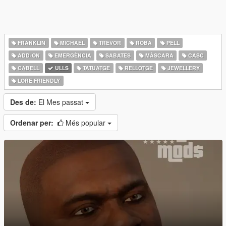
FRANKLIN
MICHAEL
TREVOR
ROBA
PELL
ADD-ON
EMERGÈNCIA
SABATES
MÀSCARA
CASC
CABELL
ULLS
TATUATGE
RELLOTGE
JEWELLERY
LORE FRIENDLY
Des de:
El Mes passat
Ordenar per:
Més popular