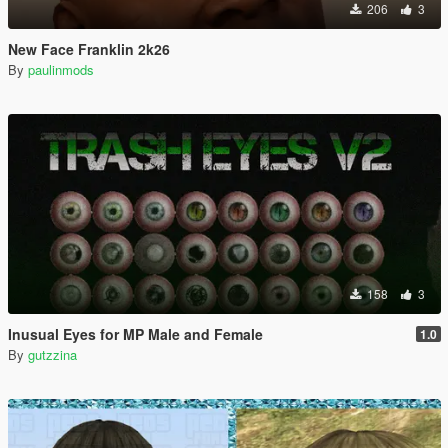
206
3
New Face Franklin 2k26
By
paulinmods
158
3
Inusual Eyes for MP Male and Female
1.0
By
gutzzina