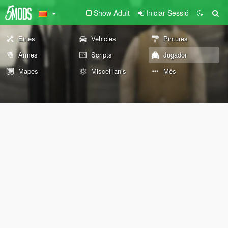
Show Adult
Iniciar Sessió
Eines
Vehicles
Pintures
Armes
Scripts
Jugador
Mapes
Miscel·lanis
Més