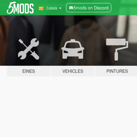
5mods on Discord
Català
EINES
VEHICLES
PINTURES