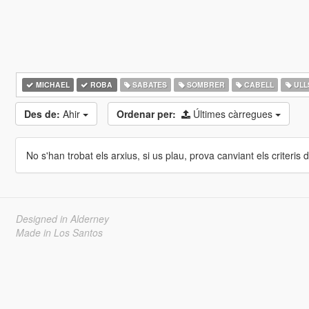
MICHAEL
ROBA
SABATES
SOMBRER
CABELL
ULL
Des de:
Ahir
Ordenar per:
Últimes càrregues
No s'han trobat els arxius, si us plau, prova canviant els criteris de
Designed in Alderney
Made in Los Santos