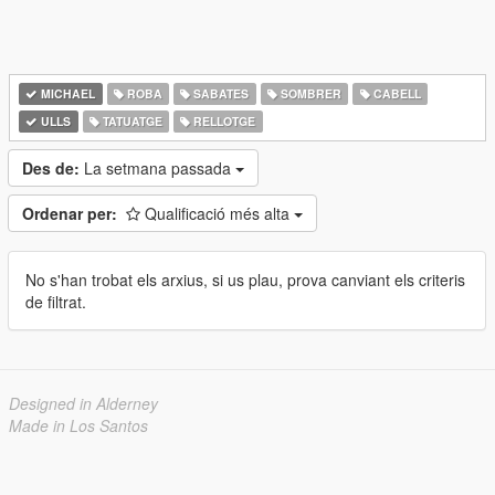
MICHAEL
ROBA
SABATES
SOMBRER
CABELL
ULLS
TATUATGE
RELLOTGE
Des de:
La setmana passada
Ordenar per:
Qualificació més alta
No s'han trobat els arxius, si us plau, prova canviant els criteris
de filtrat.
Designed in Alderney
Made in Los Santos