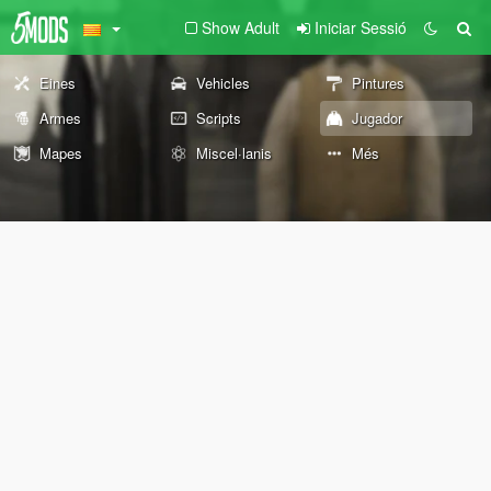
Show Adult
Iniciar Sessió
Eines
Vehicles
Pintures
Armes
Scripts
Jugador
Mapes
Miscel·lanis
Més