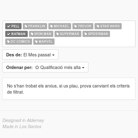
PELL
FRANKLIN
MICHAEL
TREVOR
STAR WARS
BATMAN
IRON MAN
SUPERMAN
SPIDERMAN
DC COMICS
MARVEL
Des de:
El Mes passat
Ordenar per:
Qualificació més alta
No s'han trobat els arxius, si us plau, prova canviant els criteris
de filtrat.
Designed in Alderney
Made in Los Santos