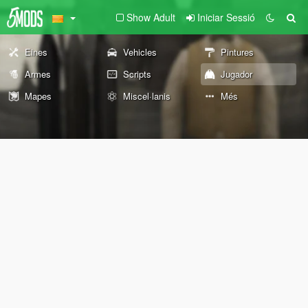
Show Adult
Iniciar Sessió
Eines
Vehicles
Pintures
Armes
Scripts
Jugador
Mapes
Miscel·lanis
Més