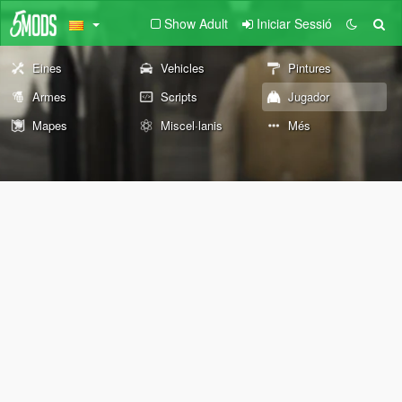
Show Adult
Iniciar Sessió
Eines
Vehicles
Pintures
Armes
Scripts
Jugador
Mapes
Miscel·lanis
Més