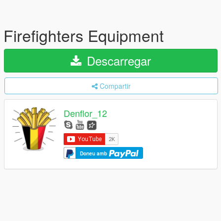
Firefighters Equipment
Descarregar
Compartir
Denflor_12
Doneu amb