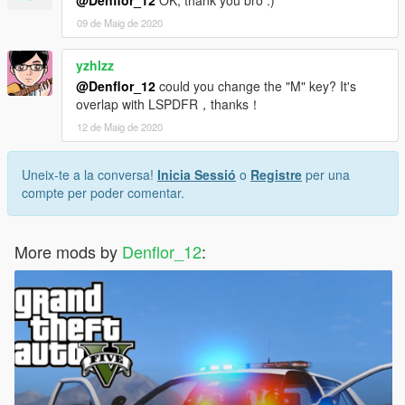
@Denflor_12
OK, thank you bro :)
09 de Maig de 2020
yzhlzz
@Denflor_12
could you change the "M" key? It's
overlap with LSPDFR，thanks！
12 de Maig de 2020
Uneix-te a la conversa!
Inicia Sessió
o
Registre
per una
compte per poder comentar.
More mods by
Denflor_12
: