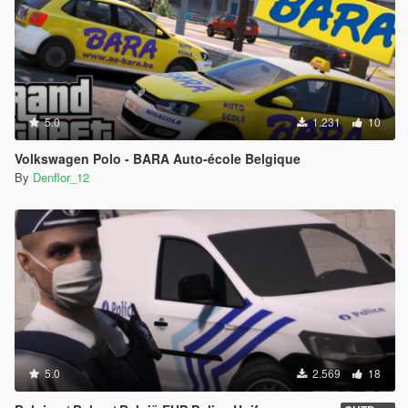
5.0
1.231
10
Volkswagen Polo - BARA Auto-école Belgique
By
Denflor_12
5.0
2.569
18