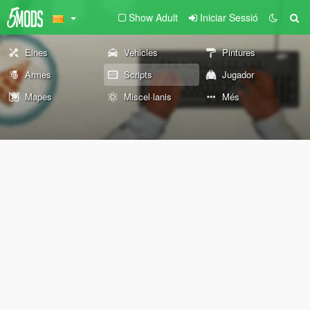
Show Adult
Iniciar Sessió
Eines
Vehicles
Pintures
Armes
Scripts
Jugador
Mapes
Miscel·lanis
Més