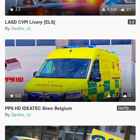
4.5
6.248
27
LASD CVPI Livery [ELS]
2.0
By
Denflor_12
5.0
222
7
PPS HD IDEATEC Siren Belgium
OUTDATED
By
Denflor_12