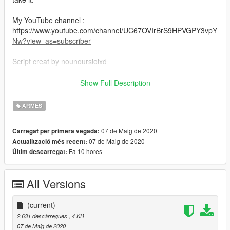
My YouTube channel :
https://www.youtube.com/channel/UC67OVIrBrS9HPVGPY3vpY
Nw?view_as=subscriber
Script creat by nounourslolxd
Requirements
Show Full Description
- Script Hook V
- Script Hook V .NET (and its requirements)
ARMES
--------------------------------------------------------------------------------
07 de Maig de 2020
Carregat per primera vegada:
-----------------
07 de Maig de 2020
Actualització més recent:
Fa 10 hores
Últim descarregat:
Equipement des pompiers
Installation
All Versions
Placez le contenu de l'archive que vous avez téléchargée dans
votre dossier
GTA V folder/scripts/.
(current)
Utilisation
2.631 descàrregues
, 4 KB
appuyez sur la commande M pour ajouter l'équipement des
07 de Maig de 2020