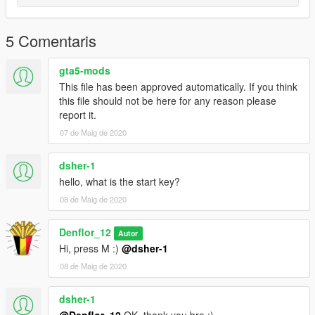
pompiers ou marchez jusqu'à un extincteur et regardez-le, puis
appuyez sur la commande pour récupérer l'extincteur
5 Comentaris
Ma chaîne YouTube :
https://www.youtube.com/channel/UC67OVIrBrS9HPVGPY3vpY
gta5-mods
Nw?view_as=subscriber
This file has been approved automatically. If you think
this file should not be here for any reason please
Script créé par nounourslolxd
report it.
07 de Maig de 2020
dsher-1
hello, what is the start key?
08 de Maig de 2020
Denflor_12
Autor
Hi, press M :)
@dsher-1
08 de Maig de 2020
dsher-1