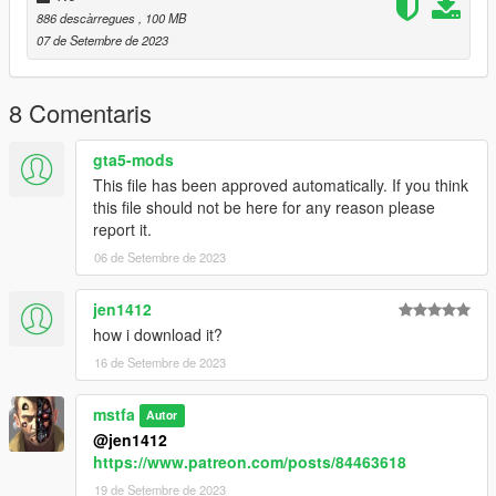
886 descàrregues
, 100 MB
07 de Setembre de 2023
8 Comentaris
gta5-mods
This file has been approved automatically. If you think
this file should not be here for any reason please
report it.
06 de Setembre de 2023
jen1412
how i download it?
16 de Setembre de 2023
mstfa
Autor
@jen1412
https://www.patreon.com/posts/84463618
19 de Setembre de 2023