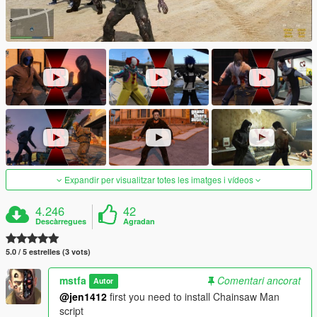
Expandir per visualitzar totes les imatges i vídeos
4.246
42
Descàrregues
Agradan
5.0 / 5 estrelles (3 vots)
mstfa
Comentari ancorat
Autor
@jen1412
first you need to install Chainsaw Man
script