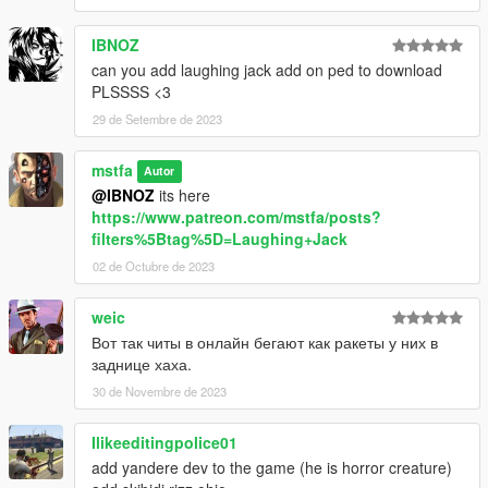
IBNOZ
can you add laughing jack add on ped to download
PLSSSS <3
29 de Setembre de 2023
mstfa
Autor
@IBNOZ
its here
https://www.patreon.com/mstfa/posts?
filters%5Btag%5D=Laughing+Jack
02 de Octubre de 2023
weic
Вот так читы в онлайн бегают как ракеты у них в
заднице хаха.
30 de Novembre de 2023
Ilikeeditingpolice01
add yandere dev to the game (he is horror creature)