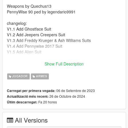
Weapons by Quechus13
PennyWise 90 ped by legendario9991
changelog:
V1.1 Add Ghostface Suit
V1.2 Add Jeepers Creepers Suit
V1.3 Add Freddy Krueger & Ash Williams Suits
V1.4 Add Pennywise 2017 Suit
V1.5 Add Alien Suit
if someone make a video of this mod please credit me .
Show Full Description
support me via patreon:
JUGADOR
ARMES
https://www.patreon.com/mstfa
06 de Setembre de 2023
Carregat per primera vegada:
26 de Octubre de 2024
Actualització més recent:
Fa 20 hores
Últim descarregat:
All Versions