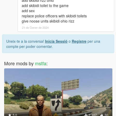
add skibidi rizz ohio
add skibidi toilet to the game
add sex
replace police officers with skibidi toilets
give noose units skibidi ohio rizz
21 de Gener de 2024
Uneix-te a la conversa!
Inicia Sessió
o
Registre
per una
compte per poder comentar.
More mods by
mstfa
:
5.0
1.107
30