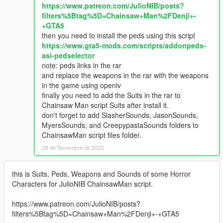
https://www.patreon.com/JulioNIB/posts?
filters%5Btag%5D=Chainsaw+Man%2FDenji+-
+GTA5
then you need to install the peds using this script
https://www.gta5-mods.com/scripts/addonpeds-
asi-pedselector
note: peds links in the rar
and replace the weapons in the rar with the weapons
in the game using openiv
finally you need to add the Suits in the rar to
Chainsaw Man script Suits after install it.
don't forget to add SlasherSounds, JasonSounds,
MyersSounds, and CreepypastaSounds folders to
ChainsawMan script files folder.
28 de Novembre de 2023
this is Suits, Peds, Weapons and Sounds of some Horror
Characters for JulioNIB ChainsawMan script.
https://www.patreon.com/JulioNIB/posts?
filters%5Btag%5D=Chainsaw+Man%2FDenji+-+GTA5