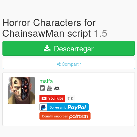
Horror Characters for
ChainsawMan script
1.5
Descarregar
Compartir
mstfa
Doneu amb
Dona'm suport en