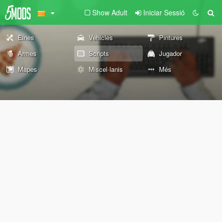
Show Adult
Iniciar Sessió
Eines
Vehicles
Pintures
Armes
Scripts
Jugador
Mapes
Miscel·lanis
Més