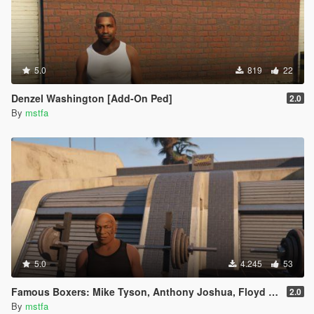
5.0
819
22
Denzel Washington [Add-On Ped]
2.0
By
mstfa
5.0
4.245
53
Famous Boxers: Mike Tyson, Anthony Joshua, Floyd Mayweather [Add-On Peds]
2.0
By
mstfa