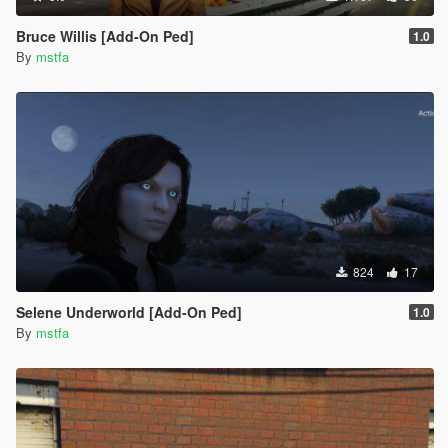
Bruce Willis [Add-On Ped]
1.0
By
mstfa
824
17
Selene Underworld [Add-On Ped]
1.0
By
mstfa