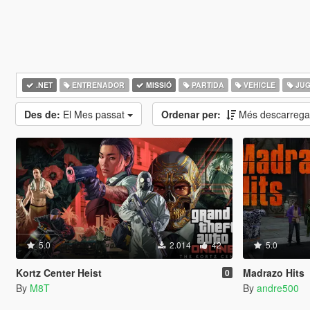
.NET
ENTRENADOR
MISSIÓ
PARTIDA
VEHICLE
JU
Des de:
El Mes passat
Ordenar per:
Més descarrega
5.0
2.014
42
5.0
Kortz Center Heist
Madrazo Hits
0
By
M8T
By
andre500