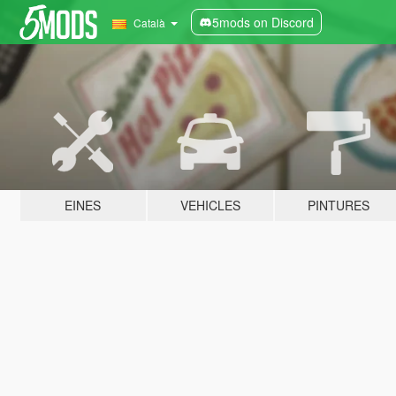
5mods on Discord
Català
EINES
VEHICLES
PINTURES