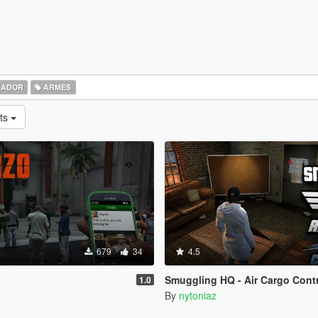
GADOR
ARMES
ts
679
34
4.5
Smuggling HQ - Air Cargo Contrac
1.0
By
nytoniaz