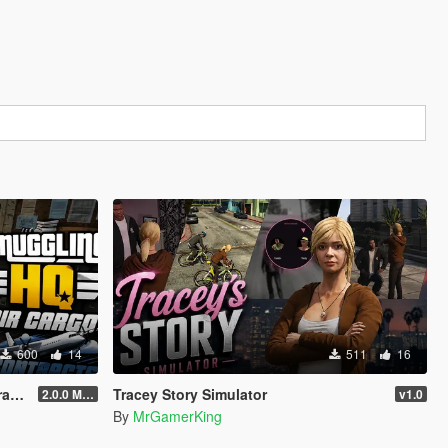
600
14
511
16
ts
Tracey Story Simulator
2.0.0 Menu + New Missions
v1.0
By
MrGamerKing