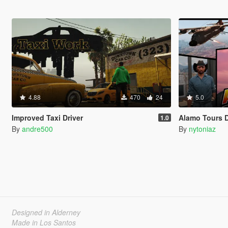
4.88
470
24
5.0
Improved Taxi Driver
Alamo Tours 
1.0
By
andre500
By
nytoniaz
Designed in Alderney
Made in Los Santos