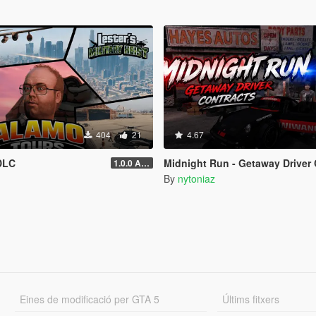
404
21
4.67
DLC
Midnight Run - Getaway Driver 
1.0.0 Alpha
By
nytoniaz
Eines de modificació per GTA 5
Últims fitxers