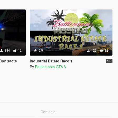
384
12
5.0
129
12
Contracts
Industrial Estate Race 1
1.0
By
Battlemania GTA V
Contacte