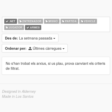
.NET
ENTRENADOR
MISSIÓ
PARTIDA
VEHICLE
JUGADOR
ARMES
Des de:
La setmana passada
Ordenar per:
Últimes càrregues
No s'han trobat els arxius, si us plau, prova canviant els criteris
de filtrat.
Designed in Alderney
Made in Los Santos