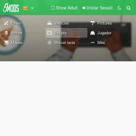
Show Adult
Iniciar Sessió
Eines
Vehicles
Pintures
Armes
Scripts
Jugador
Mapes
Miscel·lanis
Més