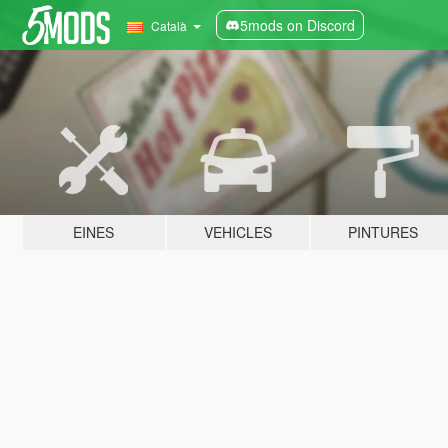
5mods on Discord
Català
EINES
VEHICLES
PINTURES