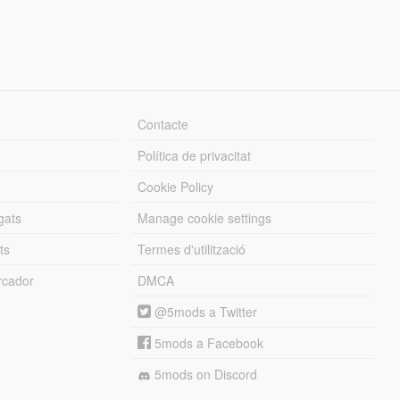
Contacte
Política de privacitat
Cookie Policy
gats
Manage cookie settings
ts
Termes d'utilització
cador
DMCA
@5mods a Twitter
5mods a Facebook
5mods on Discord