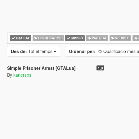
GTALUA
ENTRENADOR
MISSIÓ
PARTIDA
VEHICLE
Des de:
Tot el temps
Ordenar per:
Qualificació més 
5.0
2.193
33
Simple Prisoner Arrest [GTALua]
1.0
By
kanersps