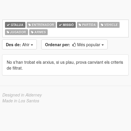
GTALUA
ENTRENADOR
MISSIÓ
PARTIDA
VEHICLE
JUGADOR
ARMES
Des de:
Ahir
Ordenar per:
Més popular
No s'han trobat els arxius, si us plau, prova canviant els criteris
de filtrat.
Designed in Alderney
Made in Los Santos