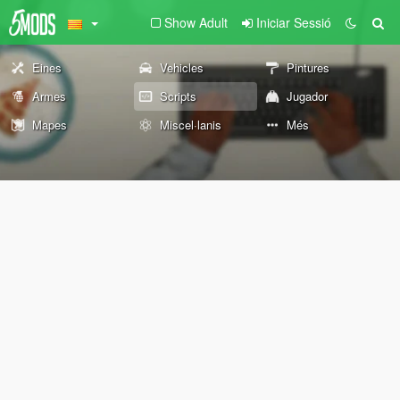
Show Adult
Iniciar Sessió
Eines
Vehicles
Pintures
Armes
Scripts
Jugador
Mapes
Miscel·lanis
Més