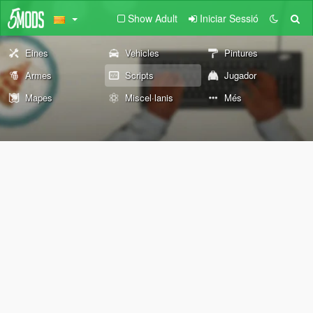
Show Adult
Iniciar Sessió
Eines
Vehicles
Pintures
Armes
Scripts
Jugador
Mapes
Miscel·lanis
Més