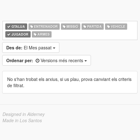
GTALUA
ENTRENADOR
MISSIÓ
PARTIDA
VEHICLE
JUGADOR
ARMES
Des de:
El Mes passat
Ordenar per:
Versions més recents
No s'han trobat els arxius, si us plau, prova canviant els criteris
de filtrat.
Designed in Alderney
Made in Los Santos