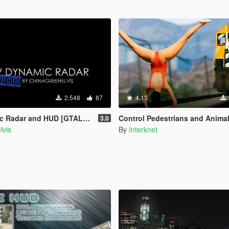
2.548
87
4.13
 Radar and HUD [GTALua]
Control Pedestrians and Anima
3.0
lvis
By
Interknet