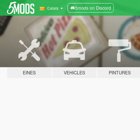
5mods on Discord
Català
EINES
VEHICLES
PINTURES