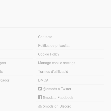
Contacte
Política de privacitat
Cookie Policy
gats
Manage cookie settings
ts
Termes d'utilització
cador
DMCA
@5mods a Twitter
5mods a Facebook
5mods on Discord