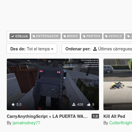
GTALUA
ENTRENADOR
MISSIÓ
PARTIDA
VEHICLE
Des de:
Tot el temps
Ordenar per:
Últimes càrregue
5.0
406
9
CarryAnythingScript + LA PUERTA WASTE STATION – Street Garbage Pickup
Kill All Ped
1.0
By
jamalrodney77
By
CutterKnigh