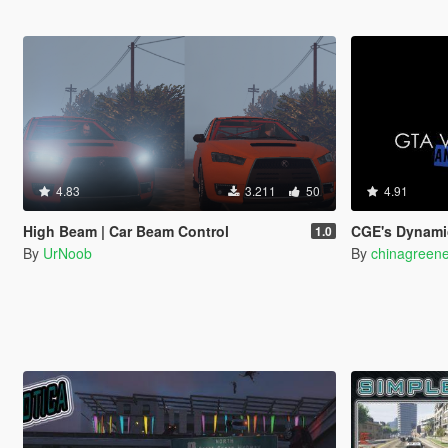
4.83
3.211
50
4.91
High Beam | Car Beam Control
CGE's Dynamic
1.0
By
UrNoob
By
chinagreene