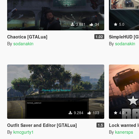
3.881
34
5.0
Chaotica [GTALua]
SimpleHUD [G
1.02
By
sodanakin
By
sodanakin
9.284
103
4.0
Outfit Saver and Editor [GTALua]
Lock wanted l
1.5
By
kmcgurty1
By
kanersps