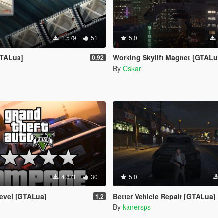
1.579
51
5.0
TALua]
Working Skylift Magnet [GTALu
0.92
By
Oskar
4.871
30
5.0
evel [GTALua]
Better Vehicle Repair [GTALua]
1.2
By
kanersps