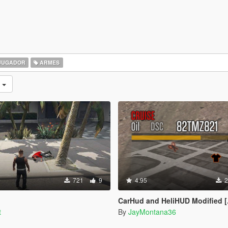
JUGADOR
ARMES
s
721
9
4.95
2
CarHud and HeliHUD Modified [
t
By
JayMontana36