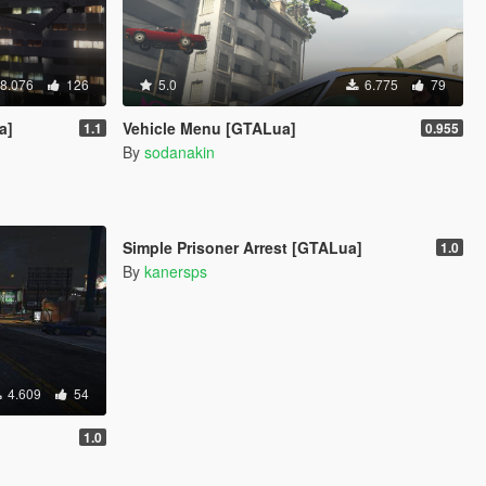
8.076
126
5.0
6.775
79
a]
Vehicle Menu [GTALua]
1.1
0.955
By
sodanakin
5.0
2.193
33
Simple Prisoner Arrest [GTALua]
1.0
By
kanersps
4.609
54
1.0