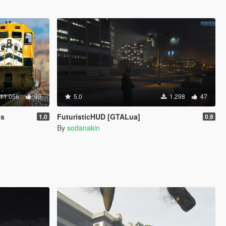
11.056
93
5.0
1.298
47
ls
FuturisticHUD [GTALua]
1.0
0.9
By
sodanakin