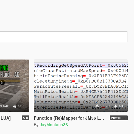
9.646
235
2.093
40
.LUA]
Function (Re)Mapper for JM36 Lua Plugin
5.0
20210909.001
By
JayMontana36