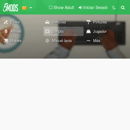
Show Adult
Iniciar Sessió
Eines
Vehicles
Pintures
Armes
Scripts
Jugador
Mapes
Miscel·lanis
Més