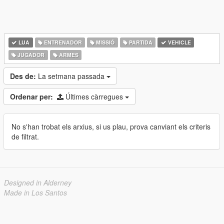
LUA
ENTRENADOR
MISSIÓ
PARTIDA
VEHICLE
JUGADOR
ARMES
Des de:
La setmana passada
Ordenar per:
Últimes càrregues
No s'han trobat els arxius, si us plau, prova canviant els criteris
de filtrat.
Designed in Alderney
Made in Los Santos