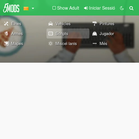
Show Adult
Iniciar Sessió
Eines
Vehicles
Pintures
Armes
Scripts
Jugador
Mapes
Miscel·lanis
Més