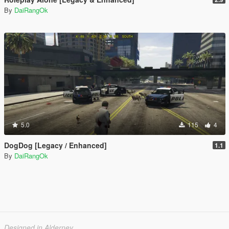
By
DaiRangOk
5.0
115
4
DogDog [Legacy / Enhanced]
1.1
By
DaiRangOk
Designed in Alderney