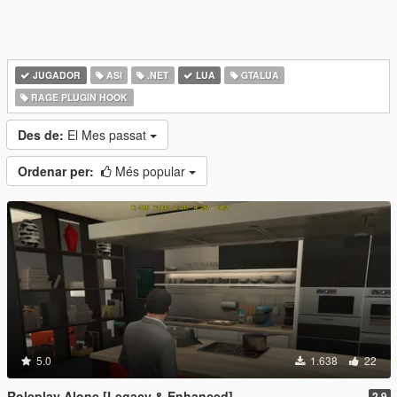
JUGADOR
ASI
.NET
LUA
GTALUA
RAGE PLUGIN HOOK
Des de:
El Mes passat
Ordenar per:
Més popular
5.0
1.638
22
Roleplay Alone [Legacy & Enhanced]
2.9