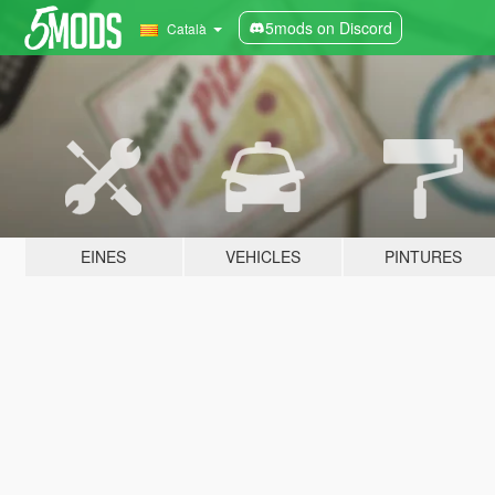
5mods on Discord
Català
EINES
VEHICLES
PINTURES