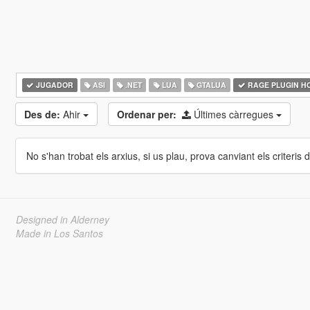
JUGADOR
ASI
.NET
LUA
GTALUA
RAGE PLUGIN H
Des de:
Ahir
Ordenar per:
Últimes càrregues
No s'han trobat els arxius, si us plau, prova canviant els criteris de
Designed in Alderney
Made in Los Santos