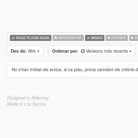
RAGE PLUGIN HOOK
ENTRENADOR
MISSIÓ
PARTIDA
V
Des de:
Ahir
Ordenar per:
Versions més recents
No s'han trobat els arxius, si us plau, prova canviant els criteris de
Designed in Alderney
Made in Los Santos