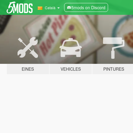
5mods on Discord
Català
EINES
VEHICLES
PINTURES