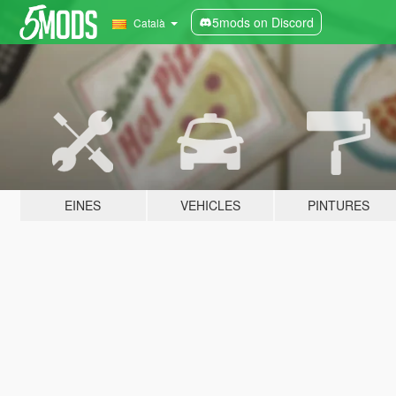
5mods on Discord
Català
EINES
VEHICLES
PINTURES