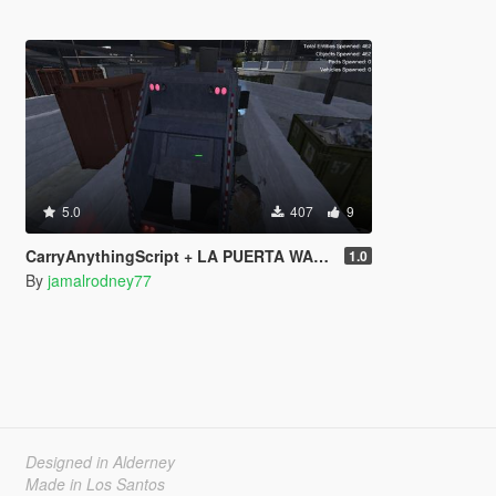
5.0
407
9
CarryAnythingScript + LA PUERTA WASTE STATION – Street Garbage Pickup
1.0
By
jamalrodney77
Designed in Alderney
Made in Los Santos