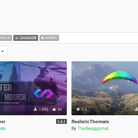
HICLE
JUGADOR
ARMES
s
1.692
44
5.0
ver
RealisticThermals
1.4.1
ods
By
TheSwaggomat