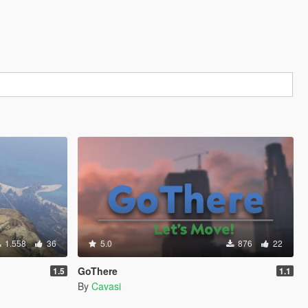
1.558
36
5.0
876
22
GoThere
1.5
1.1
By
Cavasi