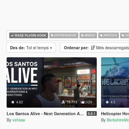
RAGE PLUGIN HOOK
ENTRENADOR
MISSIÓ
PARTIDA
VE
Des de:
Tot el temps
Ordenar per:
Més descarregat
4.62
15.778
123
4.5
Los Santos Alive - Next Generation AI NPCs
Helicopter Ho
0.0.1
By
vehlaw
By
BerkshireM