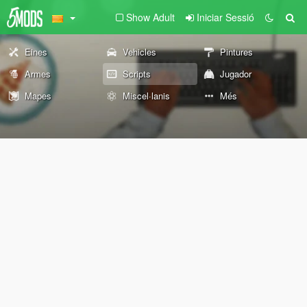
Show Adult
Iniciar Sessió
Eines
Vehicles
Pintures
Armes
Scripts
Jugador
Mapes
Miscel·lanis
Més