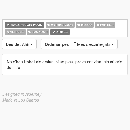
RAGE PLUGIN HOOK
ENTRENADOR
MISSIÓ
PARTIDA
VEHICLE
JUGADOR
ARMES
Des de:
Ahir
Ordenar per:
Més descarregats
No s'han trobat els arxius, si us plau, prova canviant els criteris
de filtrat.
Designed in Alderney
Made in Los Santos