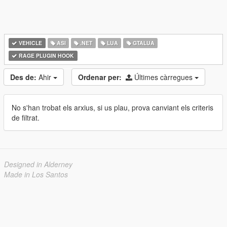
VEHICLE
ASI
.NET
LUA
GTALUA
RAGE PLUGIN HOOK
Des de:
Ahir
Ordenar per:
Últimes càrregues
No s'han trobat els arxius, si us plau, prova canviant els criteris
de filtrat.
Designed in Alderney
Made in Los Santos