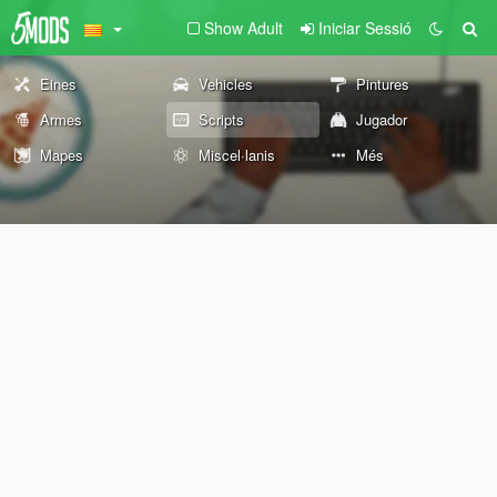
Show Adult
Iniciar Sessió
Eines
Vehicles
Pintures
Armes
Scripts
Jugador
Mapes
Miscel·lanis
Més