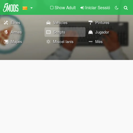
Show Adult
Iniciar Sessió
Eines
Vehicles
Pintures
Armes
Scripts
Jugador
Mapes
Miscel·lanis
Més