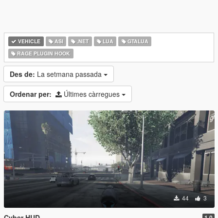
VEHICLE
ASI
.NET
LUA
GTALUA
RAGE PLUGIN HOOK
Des de:
La setmana passada
Ordenar per:
Últimes càrregues
44
3
Cyber HUD
1.0