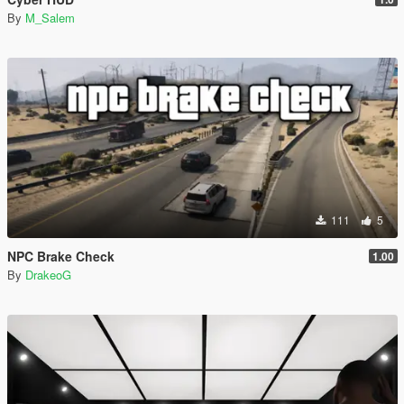
By
M_Salem
111
5
NPC Brake Check
1.00
By
DrakeoG