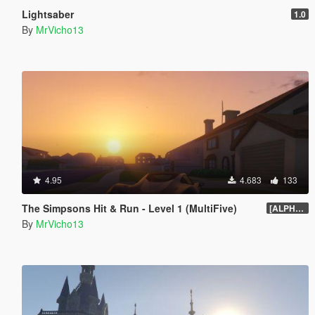
Lightsaber
1.0
By
MrVicho13
4.95
4.683
133
The Simpsons Hit & Run - Level 1 (MultiFive)
[ALPHA] 1.0
By
MrVicho13