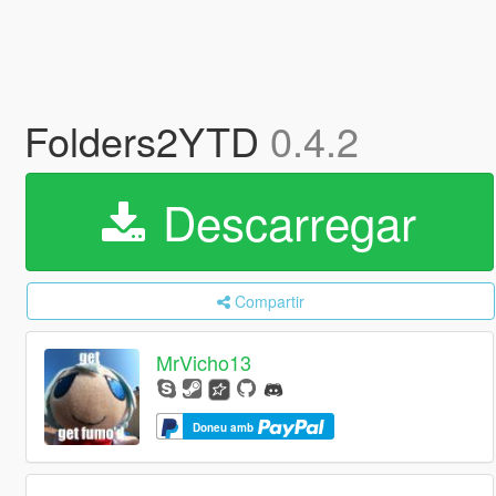
Folders2YTD
0.4.2
Descarregar
Compartir
MrVicho13
Doneu amb