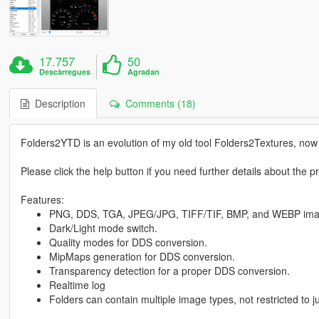
17.757
50
Descàrregues
Agradan
Description
Comments (18)
Folders2YTD is an evolution of my old tool Folders2Textures, now it
Please click the help button if you need further details about the 
Features:
PNG, DDS, TGA, JPEG/JPG, TIFF/TIF, BMP, and WEBP ima
Dark/Light mode switch.
Quality modes for DDS conversion.
MipMaps generation for DDS conversion.
Transparency detection for a proper DDS conversion.
Realtime log
Folders can contain multiple image types, not restricted to j