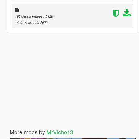
195 descàrregues
, 5 MB
14 de Febrer de 2022
More mods by
MrVicho13
: