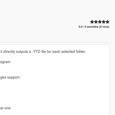
5.0 / 5 estrelles (6 vots)
 directly outputs a .YTD file for each selected folder.
program
ges support.
ust one.