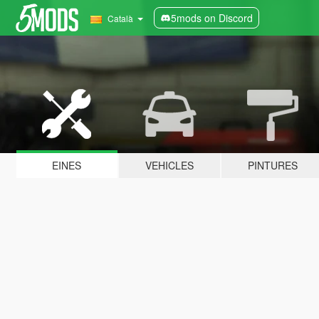
5mods on Discord
Català
EINES
VEHICLES
PINTURES