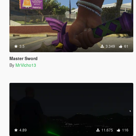
3.5
3.349
61
Master Sword
By
MrVicho13
4.89
11.675
116