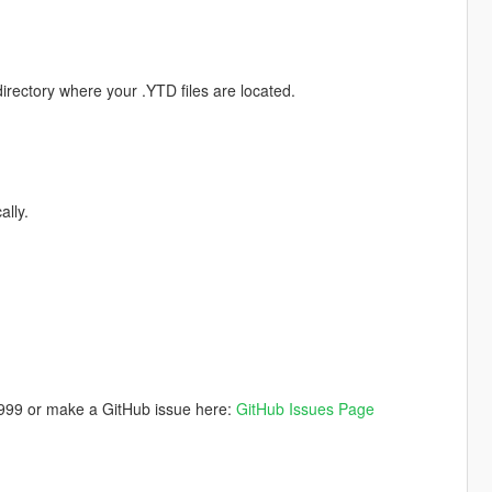
irectory where your .YTD files are located.
ally.
999 or make a GitHub issue here:
GitHub Issues Page