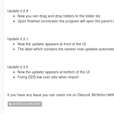
Update 0.2.8
Now you can drag and drop folders to the folder list.
Upon finished conversion the program will open the parent d
Update 0.3.1
Now the updater appears at front of the UI.
The label which contains the version now updates automatic
Update 0.3.5
Now the updater appears at bottom of the UI.
Fixing DDS low cost ratio when import
If you have any issue you can reach me on Discord: MrVicho13#9
DESENVOLUPADORS