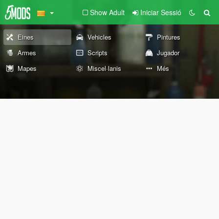
Show Adult
Iniciar Sessió
Eines
Vehicles
Pintures
Armes
Scripts
Jugador
Mapes
Miscel·lanis
Més