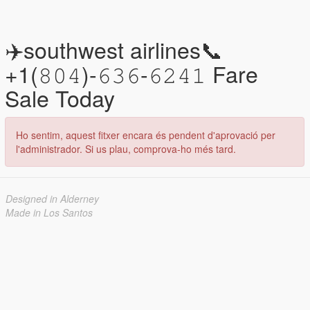
✈️southwest airlines📞
+1(𝟾𝟶𝟺)-𝟼𝟹𝟼-𝟼𝟸𝟺𝟷 Fare
Sale Today
Ho sentim, aquest fitxer encara és pendent d'aprovació per
l'administrador. Si us plau, comprova-ho més tard.
Designed in Alderney
Made in Los Santos