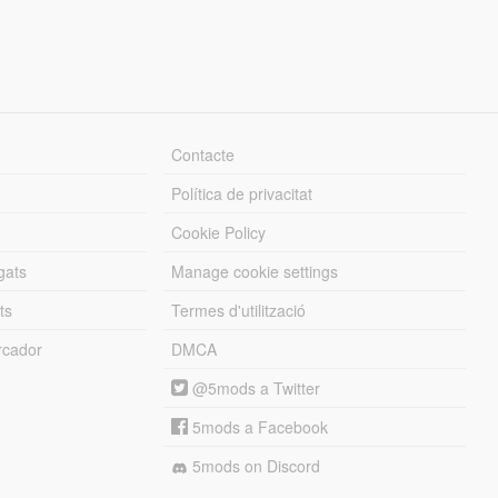
Contacte
Política de privacitat
Cookie Policy
gats
Manage cookie settings
ts
Termes d'utilització
cador
DMCA
@5mods a Twitter
5mods a Facebook
5mods on Discord