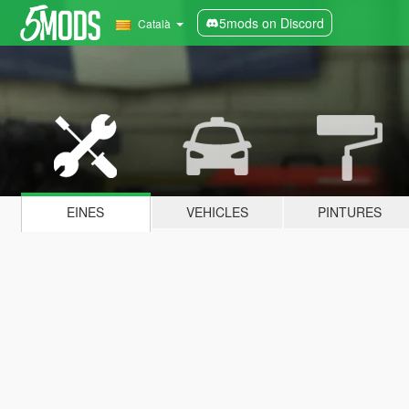
5mods on Discord
Català
EINES
VEHICLES
PINTURES