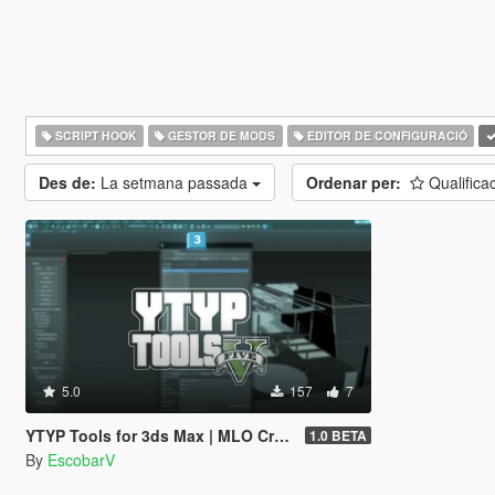
SCRIPT HOOK
GESTOR DE MODS
EDITOR DE CONFIGURACIÓ
Des de:
La setmana passada
Ordenar per:
Qualifica
5.0
157
7
YTYP Tools for 3ds Max | MLO Creator & Archetype Creator
1.0 BETA
By
EscobarV