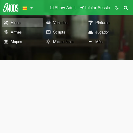
Show Adult
Iniciar Sessió
Eines
Vehicles
Pintures
Armes
Scripts
Jugador
Mapes
Miscel·lanis
Més