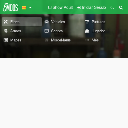
Show Adult
Iniciar Sessió
Eines
Vehicles
Pintures
Armes
Scripts
Jugador
Mapes
Miscel·lanis
Més