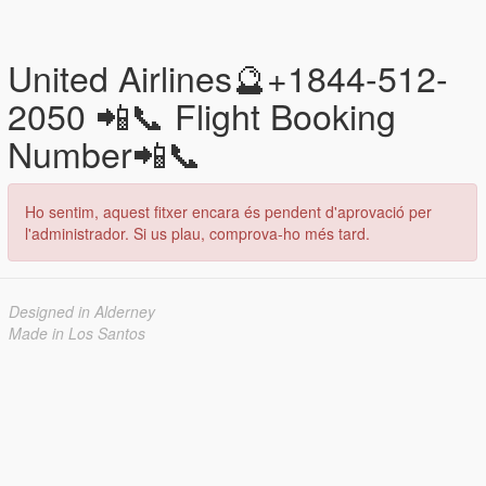
United Airlines🔮+1844-512-
2050 📲📞 Flight Booking
Number📲📞
Ho sentim, aquest fitxer encara és pendent d'aprovació per
l'administrador. Si us plau, comprova-ho més tard.
Designed in Alderney
Made in Los Santos