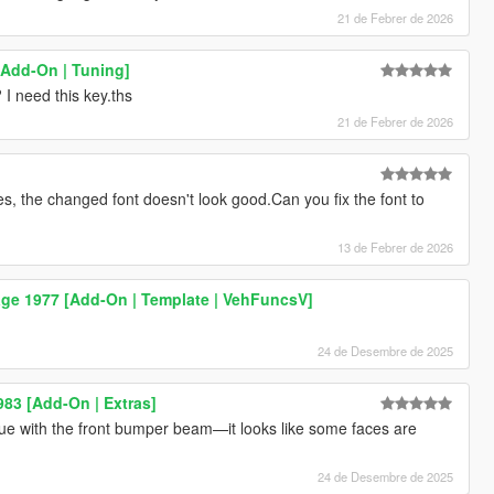
21 de Febrer de 2026
Add-On | Tuning]
I need this key.ths
21 de Febrer de 2026
s, the changed font doesn't look good.Can you fix the font to
13 de Febrer de 2026
age 1977 [Add-On | Template | VehFuncsV]
24 de Desembre de 2025
983 [Add-On | Extras]
ue with the front bumper beam—it looks like some faces are
24 de Desembre de 2025