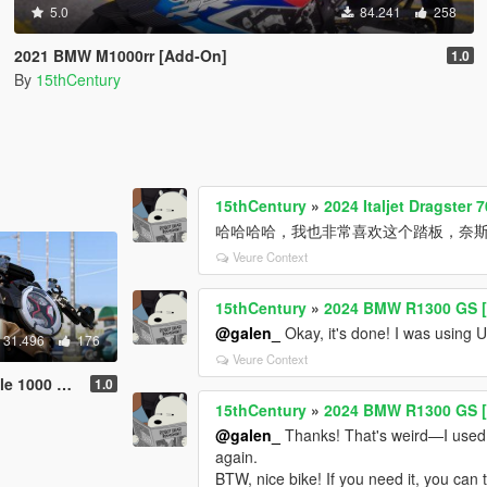
5.0
84.241
258
2021 BMW M1000rr [Add-On]
1.0
By
15thCentury
15thCentury
»
2024 Italjet Dragster
哈哈哈哈，我也非常喜欢这个踏板，奈
Veure Context
15thCentury
»
2024 BMW R1300 GS [
@galen_
Okay, it's done! I was using U
31.496
176
Veure Context
Oro [Add-On]
1.0
15thCentury
»
2024 BMW R1300 GS [
@galen_
Thanks! That's weird—I used t
again.
BTW, nice bike! If you need it, you ca