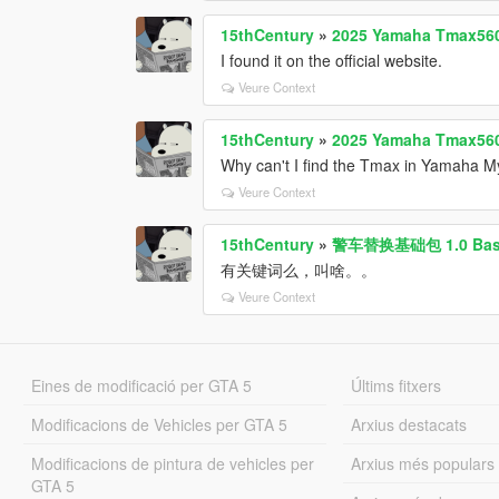
15thCentury
»
2025 Yamaha Tmax560
I found it on the official website.
Veure Context
15thCentury
»
2025 Yamaha Tmax560
Why can't I find the Tmax in Yamaha M
Veure Context
15thCentury
»
警车替换基础包 1.0 Base pa
有关键词么，叫啥。。
Veure Context
Eines de modificació per GTA 5
Últims fitxers
Modificacions de Vehicles per GTA 5
Arxius destacats
Modificacions de pintura de vehicles per
Arxius més populars
GTA 5