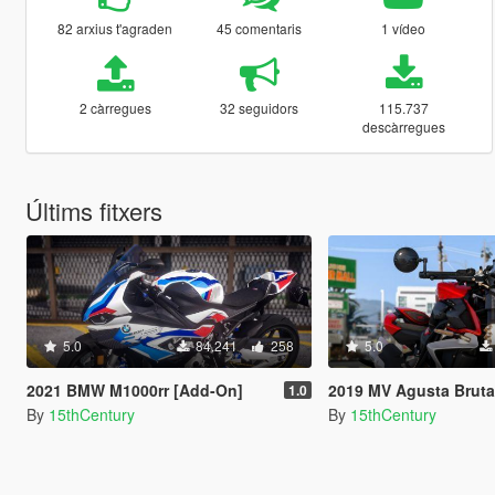
82 arxius t'agraden
45 comentaris
1 vídeo
2 càrregues
32 seguidors
115.737
descàrregues
Últims fitxers
5.0
84.241
258
5.0
2021 BMW M1000rr [Add-On]
2019 MV Agusta Brutale 1000 Serie 
1.0
By
15thCentury
By
15thCentury