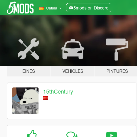
5mods on Discord
Català
EINES
VEHICLES
PINTURES
15thCentury