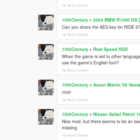
Veure Context
15thCentury
»
2024 BMW R1300 GS [
Can you share the AES key for RIDE 6? 
Veure Context
15thCentury
»
Real Speed HUD
When the game is set to other language
use the game's English font?
Veure Context
15thCentury
»
Aston Martin V8 Vant
nice!
Veure Context
15thCentury
»
Nissan Safari Patrol 1
Nice mod, but there seems to be an iss
missing.
Veure Context