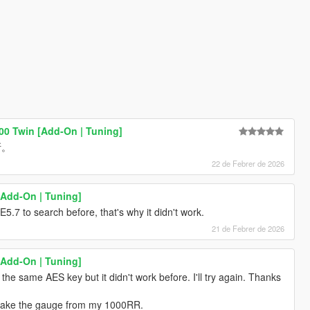
 700 Twin [Add-On | Tuning]
斯。
22 de Febrer de 2026
Add-On | Tuning]
E5.7 to search before, that's why it didn't work.
21 de Febrer de 2026
Add-On | Tuning]
he same AES key but it didn't work before. I'll try again. Thanks
n take the gauge from my 1000RR.