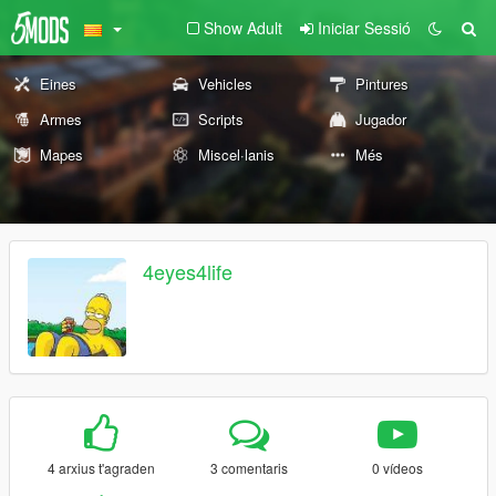
Show Adult
Iniciar Sessió
Eines
Vehicles
Pintures
Armes
Scripts
Jugador
Mapes
Miscel·lanis
Més
4eyes4life
4 arxius t'agraden
3 comentaris
0 vídeos