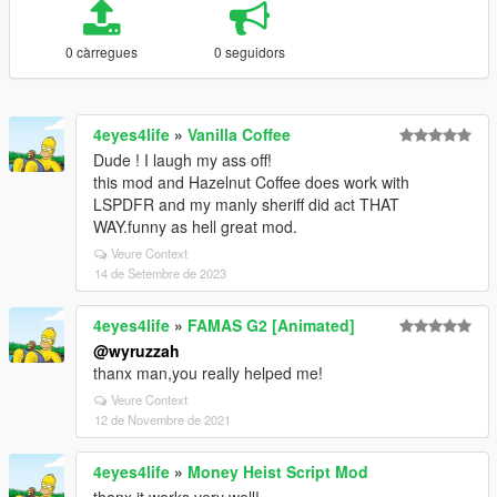
0 càrregues
0 seguidors
4eyes4life
»
Vanilla Coffee
Dude ! I laugh my ass off!
this mod and Hazelnut Coffee does work with
LSPDFR and my manly sheriff did act THAT
WAY.funny as hell great mod.
Veure Context
14 de Setembre de 2023
4eyes4life
»
FAMAS G2 [Animated]
@wyruzzah
thanx man,you really helped me!
Veure Context
12 de Novembre de 2021
4eyes4life
»
Money Heist Script Mod