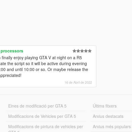
 processors
inally enjoy playing GTA V at night on a R5
te the script so it will be active during evening
:00 and until 10:00 or so. Or maybe release the
ppreciated!
16 de Abril de 2022
Eines de modificació per GTA 5
Últims fitxers
Modificacions de Vehicles per GTA 5
Arxius destacats
Modificacions de pintura de vehicles per
Arxius més populars