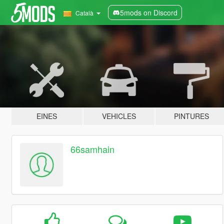
5mods on Discord
Català
EINES
VEHICLES
PINTURES
66samhain