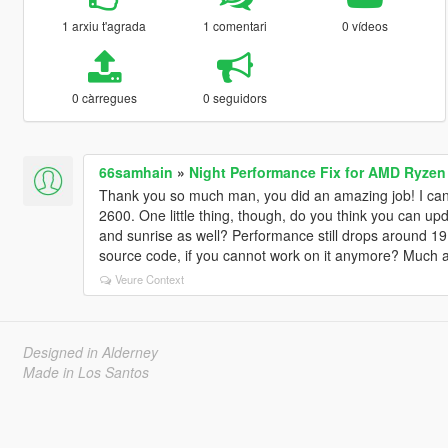
1 arxiu t'agrada
1 comentari
0 vídeos
0 càrregues
0 seguidors
66samhain
»
Night Performance Fix for AMD Ryzen
Thank you so much man, you did an amazing job! I can f
2600. One little thing, though, do you think you can upda
and sunrise as well? Performance still drops around 19
source code, if you cannot work on it anymore? Much a
Veure Context
Designed in Alderney
Made in Los Santos