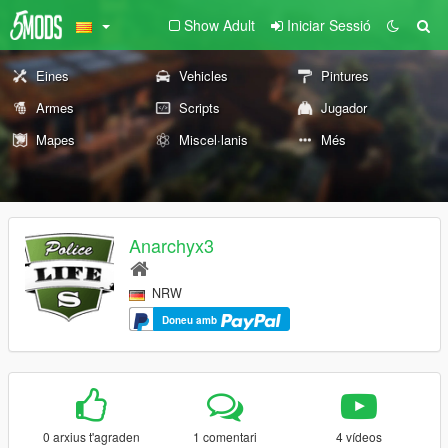
Show Adult
Iniciar Sessió
Eines
Vehicles
Pintures
Armes
Scripts
Jugador
Mapes
Miscel·lanis
Més
Anarchyx3
NRW
Doneu amb
0 arxius t'agraden
1 comentari
4 vídeos