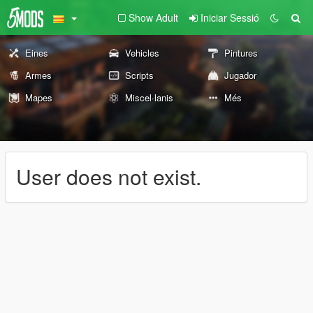
Show Adult
Iniciar Sessió
Eines
Vehicles
Pintures
Armes
Scripts
Jugador
Mapes
Miscel·lanis
Més
User does not exist.