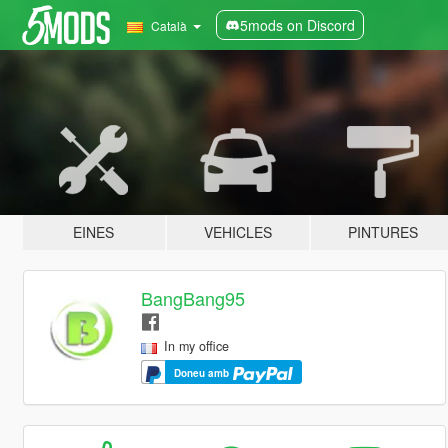
5mods on Discord
Català
EINES
VEHICLES
PINTURES
BangBang95
In my office
Doneu amb