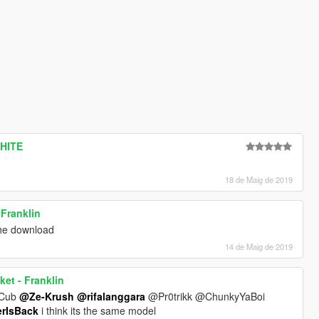
WHITE
18 de Maig de 2019
Franklin
the download
14 de Maig de 2019
et - Franklin
'Cub
@Ze-Krush
@rifalanggara
@Pr0trikk @ChunkyYaBoi
rIsBack
i think its the same model