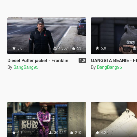
5.0
4.367
53
5.0
Diesel Puffer jacket - Franklin
GANGSTA BEANIE - 
1.0
By
BangBang95
By
BangBang95
4.7
30.922
210
4.2