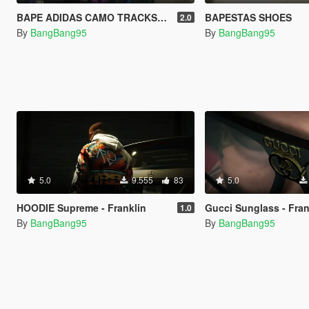
BAPE ADIDAS CAMO TRACKSUITS - Franklin
BAPESTAS SHOES
2.0
By
BangBang95
By
BangBang95
5.0
9.555
83
5.0
HOODIE Supreme - Franklin
Gucci Sunglass - Fran
1.0
By
BangBang95
By
BangBang95