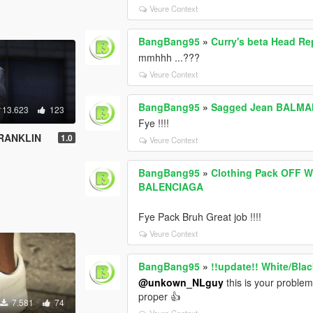
Veure Context
BangBang95
»
Curry's beta Head Re
mmhhh ...???
Veure Context
BangBang95
»
Sagged Jean BALMA
13.623
123
Fye !!!!
FRANKLIN
1.0
Veure Context
BangBang95
»
Clothing Pack OFF W
BALENCIAGA
Fye Pack Bruh Great job !!!!
Veure Context
BangBang95
»
!!update!! White/Bl
@unkown_NLguy
this is your problem 
proper 👍
7.581
74