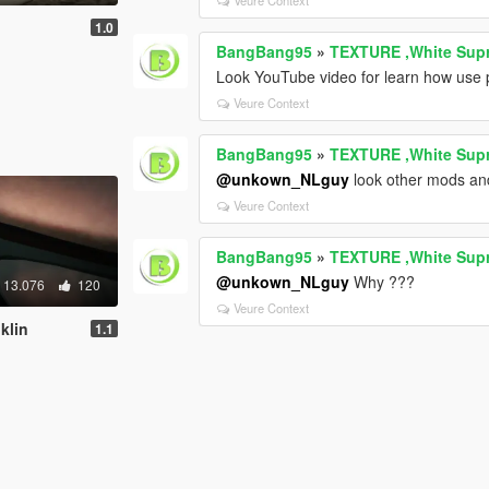
Veure Context
1.0
BangBang95
»
TEXTURE ,White Sup
Look YouTube video for learn how use p
Veure Context
BangBang95
»
TEXTURE ,White Sup
@unkown_NLguy
look other mods and
Veure Context
BangBang95
»
TEXTURE ,White Sup
@unkown_NLguy
Why ???
13.076
120
Veure Context
klin
1.1