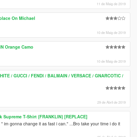
11 de Maig de 2019
place On Michael
10 de Maig de 2019
IN Orange Camo
10 de Maig de 2019
HITE / GUCCI / FENDI / BALMAIN / VERSACE / GNARCOTIC /
29 de Abril de 2019
ack Supreme T-Shirt {FRANKLIN} [REPLACE]
" im gonna change it as fast i can." ...Bro take your time i do it