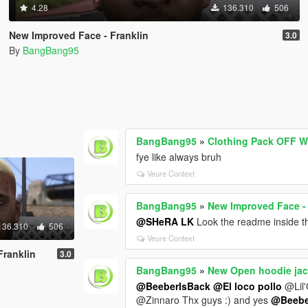
4.28
136.310
506
New Improved Face - Franklin
3.0
By
BangBang95
BangBang95
»
Clothing Pack OFF 
fye like always bruh
Veure Context
BangBang95
»
New Improved Face - 
@SHeRA LK
Look the readme inside 
136.310
506
Veure Context
Franklin
3.0
BangBang95
»
New Open hoodie jack
@BeeberIsBack
@El loco pollo
@Lil
@Zinnaro Thx guys :) and yes
@Beebe