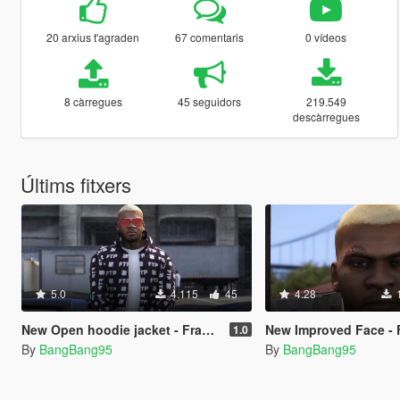
20 arxius t'agraden
67 comentaris
0 vídeos
8 càrregues
45 seguidors
219.549
descàrregues
Últims fitxers
5.0
4.115
45
4.28
New Open hoodie jacket - Franklin
New Improved Face - 
1.0
By
BangBang95
By
BangBang95