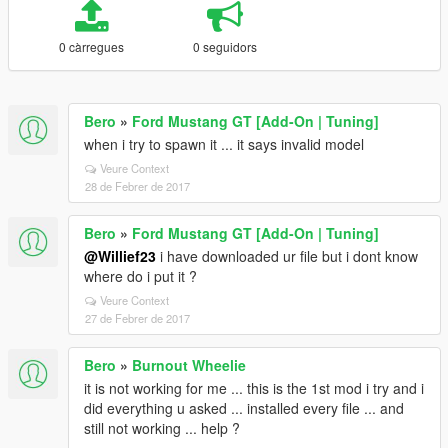
0 càrregues
0 seguidors
Bero
»
Ford Mustang GT [Add-On | Tuning]
when i try to spawn it ... it says invalid model
Veure Context
28 de Febrer de 2017
Bero
»
Ford Mustang GT [Add-On | Tuning]
@Willief23
i have downloaded ur file but i dont know
where do i put it ?
Veure Context
27 de Febrer de 2017
Bero
»
Burnout Wheelie
it is not working for me ... this is the 1st mod i try and i
did everything u asked ... installed every file ... and
still not working ... help ?