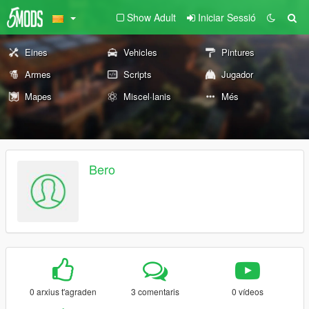
Show Adult
Iniciar Sessió
Eines
Vehicles
Pintures
Armes
Scripts
Jugador
Mapes
Miscel·lanis
Més
Bero
0 arxius t'agraden
3 comentaris
0 vídeos