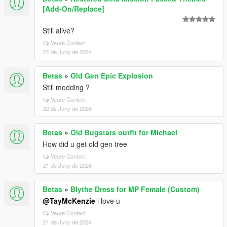
[Add-On/Replace]
Still alive?
Veure Context
22 de Juny de 2024
Betas
»
Old Gen Epic Explosion
Still modding ?
Veure Context
22 de Juny de 2024
Betas
»
Old Bugstars outfit for Michael
How did u get old gen tree
Veure Context
21 de Juny de 2024
Betas
»
Blythe Dress for MP Female (Custom)
@TayMcKenzie
i love u
Veure Context
21 de Juny de 2024