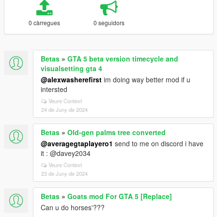
0 càrregues
0 seguidors
Betas
»
GTA 5 beta version timecycle and
visualsetting gta 4
@alexwasherefirst
im doing way better mod if u
intersted
Veure Context
24 de Juny de 2024
Betas
»
Old-gen palms tree converted
@averagegtaplayero1
send to me on discord i have
it : @davey2034
Veure Context
23 de Juny de 2024
Betas
»
Goats mod For GTA 5 [Replace]
Can u do horses'???