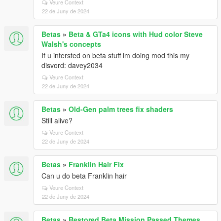
Veure Context
22 de Juny de 2024
Betas
»
Beta & GTa4 icons with Hud color Steve
Walsh's concepts
If u intersted on beta stuff im doing mod this my
disvord: davey2034
Veure Context
22 de Juny de 2024
Betas
»
Old-Gen palm trees fix shaders
Still alive?
Veure Context
22 de Juny de 2024
Betas
»
Franklin Hair Fix
Can u do beta Franklin hair
Veure Context
22 de Juny de 2024
Betas
»
Restored Beta Mission Passed Themes