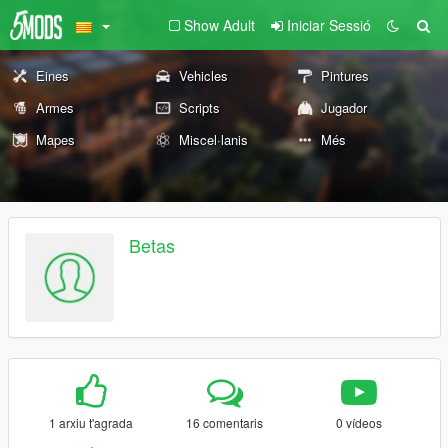
Show Adult
Iniciar Sessió
Eines
Vehicles
Pintures
Armes
Scripts
Jugador
Mapes
Miscel·lanis
Més
Betas
1 arxiu t'agrada
16 comentaris
0 vídeos