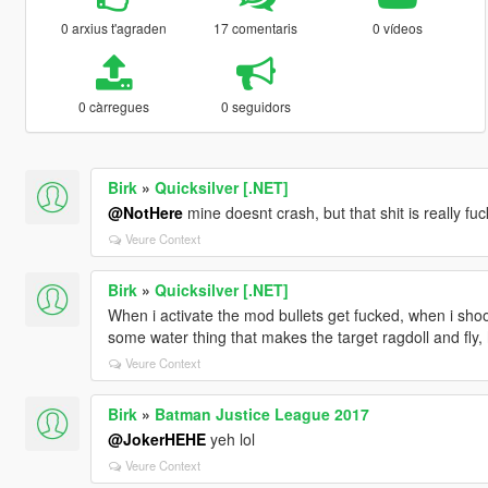
0 arxius t'agraden
17 comentaris
0 vídeos
0 càrregues
0 seguidors
Birk
»
Quicksilver [.NET]
@NotHere
mine doesnt crash, but that shit is really fu
Veure Context
Birk
»
Quicksilver [.NET]
When i activate the mod bullets get fucked, when i shoo
some water thing that makes the target ragdoll and fly, h
Veure Context
Birk
»
Batman Justice League 2017
@JokerHEHE
yeh lol
Veure Context