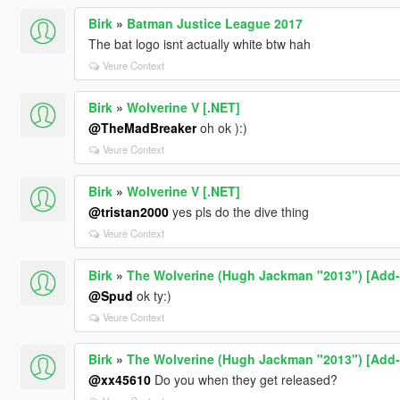
Birk
»
Batman Justice League 2017
The bat logo isnt actually white btw hah
Veure Context
Birk
»
Wolverine V [.NET]
@TheMadBreaker
oh ok ):)
Veure Context
Birk
»
Wolverine V [.NET]
@tristan2000
yes pls do the dive thing
Veure Context
Birk
»
The Wolverine (Hugh Jackman "2013") [Add-
@Spud
ok ty:)
Veure Context
Birk
»
The Wolverine (Hugh Jackman "2013") [Add-
@xx45610
Do you when they get released?