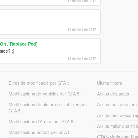
17 de Abril de 2017
14 de Abril de 2017
On / Replace Ped]
side? :)
11 de Abril de 2017
Eines de modificació per GTA 5
Últims fitxers
Modificacions de Vehicles per GTA 5
Arxius destacats
Modificacions de pintura de vehicles per
Arxius més populars
GTA 5
Arxius més descarre
Modificacions d'Armes per GTA 5
Arxius millor qualifica
Modificacions Scripts per GTA 5
GTA5-Mods.com Mar