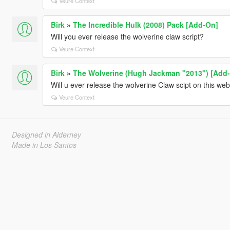
Veure Context
Birk
»
The Incredible Hulk (2008) Pack [Add-On]
Will you ever release the wolverine claw script?
Veure Context
Birk
»
The Wolverine (Hugh Jackman "2013") [Add-
Will u ever release the wolverine Claw scipt on this web
Veure Context
Designed in Alderney
Made in Los Santos