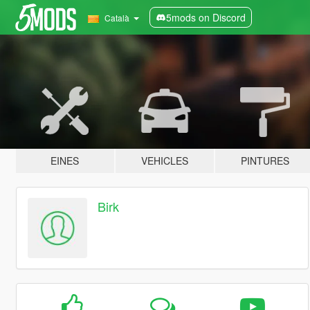
5mods on Discord
Català
EINES
VEHICLES
PINTURES
Birk