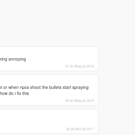
cking annoying
07 de Maig de 2018
t or when npcs shoot the bullets start spraying
ow do i fix this
06 de Maig de 2018
26 de Abril de 2017