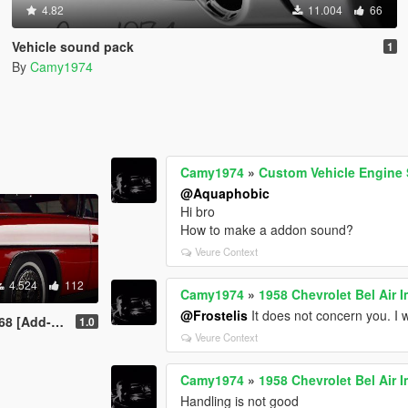
4.82
11.004
66
Vehicle sound pack
1
By
Camy1974
Camy1974
»
Custom Vehicle Engine 
@Aquaphobic
Hi bro
How to make a addon sound?
Veure Context
4.524
112
Camy1974
»
1958 Chevrolet Bel Air 
@Frostelis
It does not concern you. I 
 [Add-On]
1.0
Veure Context
Camy1974
»
1958 Chevrolet Bel Air 
Handling is not good