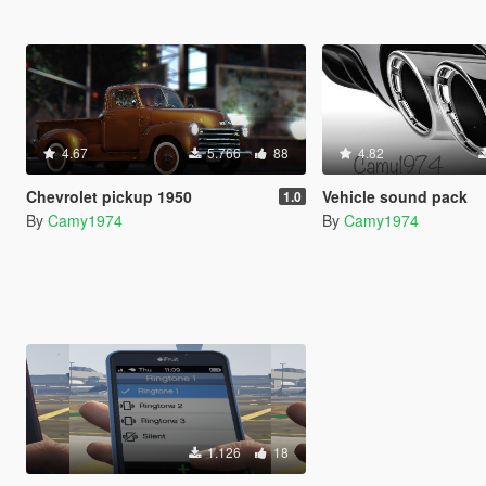
4.67
5.766
88
4.82
Chevrolet pickup 1950
Vehicle sound pack
1.0
By
Camy1974
By
Camy1974
1.126
18