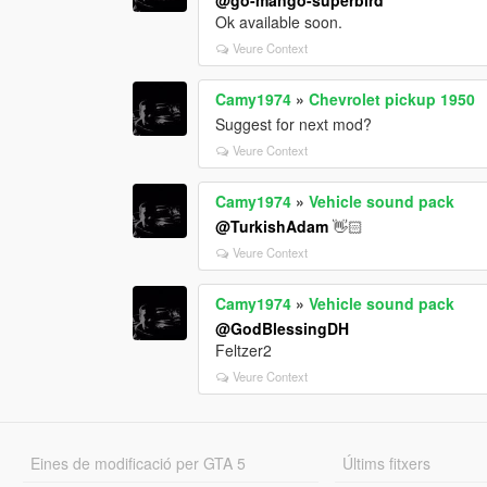
Ok available soon.
Veure Context
Camy1974
»
Chevrolet pickup 1950
Suggest for next mod?
Veure Context
Camy1974
»
Vehicle sound pack
@TurkishAdam
👋🏻
Veure Context
Camy1974
»
Vehicle sound pack
@GodBlessingDH
Feltzer2
Veure Context
Eines de modificació per GTA 5
Últims fitxers