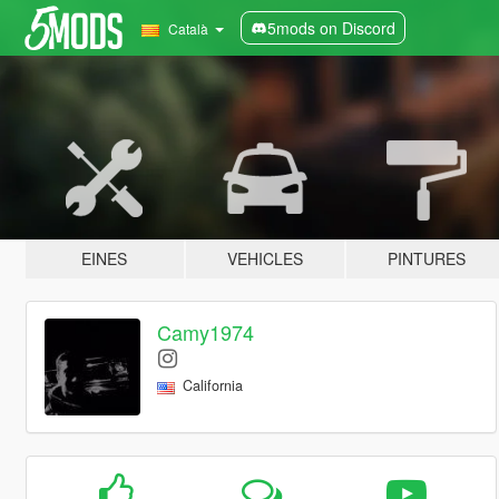
5mods on Discord
Català
EINES
VEHICLES
PINTURES
Camy1974
California