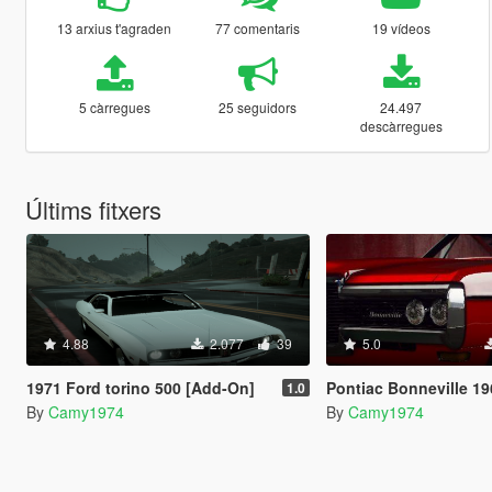
13 arxius t'agraden
77 comentaris
19 vídeos
5 càrregues
25 seguidors
24.497
descàrregues
Últims fitxers
4.88
2.077
39
5.0
1971 Ford torino 500 [Add-On]
Pontiac Bonneville 1968
1.0
By
Camy1974
By
Camy1974