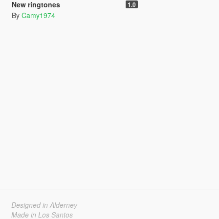
New ringtones
1.0
By
Camy1974
Designed in Alderney
Made in Los Santos