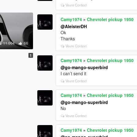
Veure Context
Camy1974
»
Chevrolet pickup 1950
@AleisterDH
Ok
Thanks
11.004
66
Veure Context
1
Camy1974
»
Chevrolet pickup 1950
@go-mango-superbird
I can’t send it
Veure Context
Camy1974
»
Chevrolet pickup 1950
@go-mango-superbird
No
Veure Context
Camy1974
»
Chevrolet pickup 1950
@go-mango-superbird