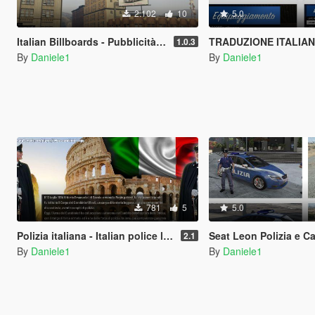
2.102
10
5.0
Italian Billboards - Pubblicità italiane (Downtown)
TRADUZIONE ITALIANO Traffic Policer LSPDFR+ Computer+ e 
1.0.3
By
Daniele1
By
Daniele1
781
5
5.0
Polizia italiana - Italian police loading screens
Seat Leon Polizia e Carabinier
2.1
By
Daniele1
By
Daniele1