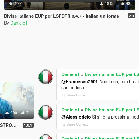
4.77
18.059
48
Divise italiane EUP per LSPDFR 0.4.7 - Italian uniforms
2.0
By
Daniele1
Daniele1
»
Divise italiane EUP per L
@Francesco2901
Non lo so, non ho an
son curioso
Veure Context
Daniele1
»
Divise italiane EUP per L
290
7
@Alessiodeio
Si si, è la prossima mod
Veure Context
G THEME
1.0.1
Daniele1
»
Divise italiane EUP per L