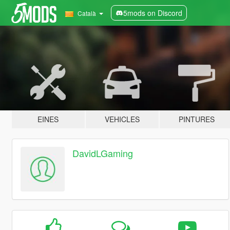
5mods on Discord
Català
EINES
VEHICLES
PINTURES
DavidLGaming