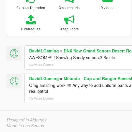
2 arxius t'agraden
3 comentaris
0 vídeos
0 càrregues
0 seguidors
DavidLGaming
»
DNX New Grand Senora Desert Ro
AWESOME!!!! Showing Sandy some <3 Salute
Veure Context
DavidLGaming
»
Miranda - Cop and Ranger Remes
Omg amazing work!!!!! Any way to add uniform pants an
real patrol
Veure Context
Designed in Alderney
Made in Los Santos