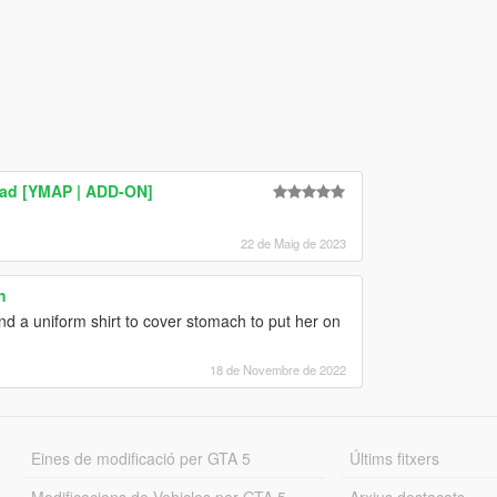
ad [YMAP | ADD-ON]
22 de Maig de 2023
h
d a uniform shirt to cover stomach to put her on
18 de Novembre de 2022
Eines de modificació per GTA 5
Últims fitxers
Modificacions de Vehicles per GTA 5
Arxius destacats