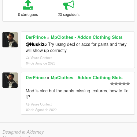
0 càrregues
23 seguidors
DerPrince
»
MpClothes - Addon Clothing Slots
@Nuski25
Try using decl or accs for pants and they
will show up correctly.
Veure Context
04 de Juny de 2023
DerPrince
»
MpClothes - Addon Clothing Slots
Mod is nice but the pants missing textures, how to fix
it?
Veure Context
02 de Agost de 2022
Designed in Alderney