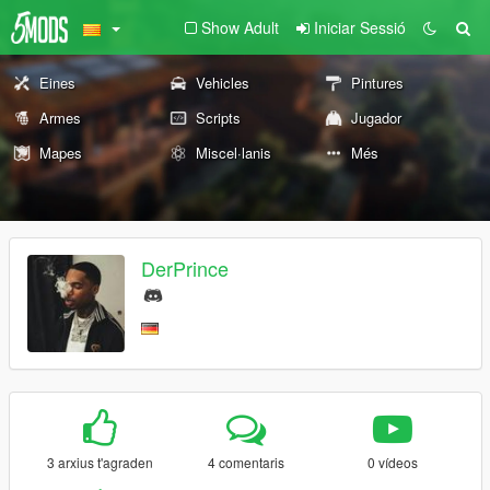
Show Adult
Iniciar Sessió
Eines
Vehicles
Pintures
Armes
Scripts
Jugador
Mapes
Miscel·lanis
Més
DerPrince
3 arxius t'agraden
4 comentaris
0 vídeos