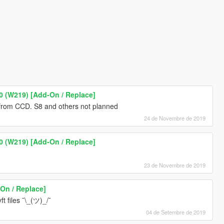
 (W219) [Add-On / Replace]
om CCD. S8 and others not planned
24 de Novembre de 2019
 (W219) [Add-On / Replace]
23 de Novembre de 2019
On / Replace]
t files ¯\_(ツ)_/¯
04 de Setembre de 2019