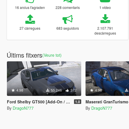
16 arxius t'agraden
228 comentaris
1 vídeo
27 càrregues
683 seguidors
2.107.791
descàrregues
Últims fitxers
(Veure tot)
4.98
55.246
372
4.98
Ford Shelby GT500 [Add-On / Replace]
Maserati GranTurismo S [Add-On
1.0
By
DragoN777
By
DragoN777