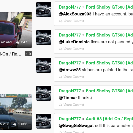
DragoN777
»
Ford Shelby GT500 [Ad
@AlexSouza993
I have an account, bu
Veure Context
DragoN777
»
Ford Shelby GT500 [Ad
@LukeDominic
fixes are not planned 
42.469
247
Veure Context
/ Replace]
1.0
DragoN777
»
Ford Shelby GT500 [Ad
@dreww25
stripes are painted in the 
Veure Context
DragoN777
»
Ford Shelby GT500 [Ad
@Tinmar
thanks)
Veure Context
DragoN777
»
Audi A8 [Add-On / Repl
5.212
1.086
@SwagSeSwagat
edit this parameter 
Veure Context