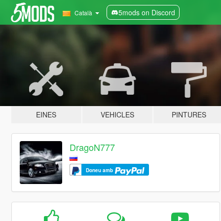
5mods on Discord
Català
EINES
VEHICLES
PINTURES
DragoN777
Doneu amb