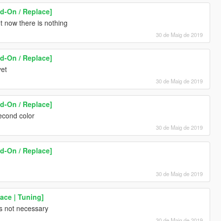
d-On / Replace]
t now there is nothing
30 de Maig de 2019
d-On / Replace]
yet
30 de Maig de 2019
d-On / Replace]
second color
30 de Maig de 2019
d-On / Replace]
30 de Maig de 2019
ace | Tuning]
is not necessary
30 de Maig de 2019