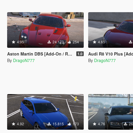
4.95
24.173
254
4.65
Aston Martin DBS [Add-On / Replace]
Audi R8 V10 Plus [Add-On 
1.0
By
DragoN777
By
DragoN777
4.92
15.815
173
4.76
26