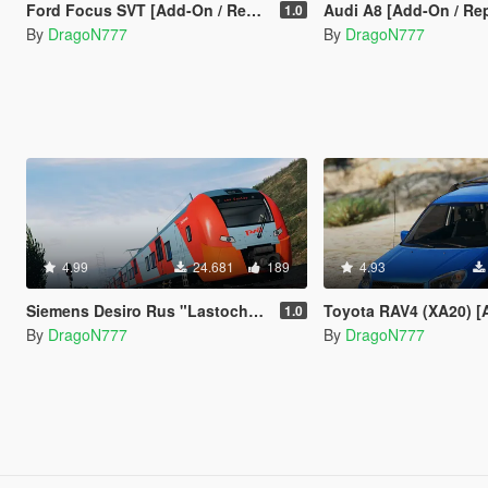
Ford Focus SVT [Add-On / Replace]
Audi A8 [Add-On / Replace |
1.0
By
DragoN777
By
DragoN777
4.99
24.681
189
4.93
Siemens Desiro Rus "Lastochka" [Replace]
Toyota RAV4 (XA20) [Add-On 
1.0
By
DragoN777
By
DragoN777