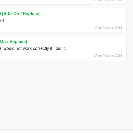
S [Add-On / Replace]
ned
29 de Maig de 2019
On / Replace]
would not work correctly if I did it.
27 de Maig de 2019