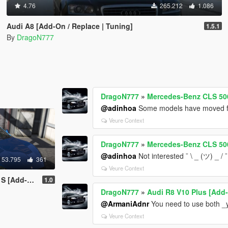
4.76
265.212
1.086
Audi A8 [Add-On / Replace | Tuning]
1.5.1
By
DragoN777
DragoN777
»
Mercedes-Benz CLS 500
@adinhoa
Some models have moved fr
Veure Context
DragoN777
»
Mercedes-Benz CLS 500
@adinhoa
Not interested ¯ \ _ (ツ) _ / ¯
53.795
361
Veure Context
 / Replace]
1.0
DragoN777
»
Audi R8 V10 Plus [Add-
@ArmaniAdnr
You need to use both _yf
Veure Context