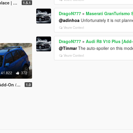
 Tuning]
1.5.1
DragoN777
»
Maserati GranTurismo 
@adinhoa
Unfortunately it is not plan
Veure Context
DragoN777
»
Audi R8 V10 Plus [Add-
@Tinmar
The auto-spoiler on this model 
Veure Context
41.822
372
/ Replace]
1.0