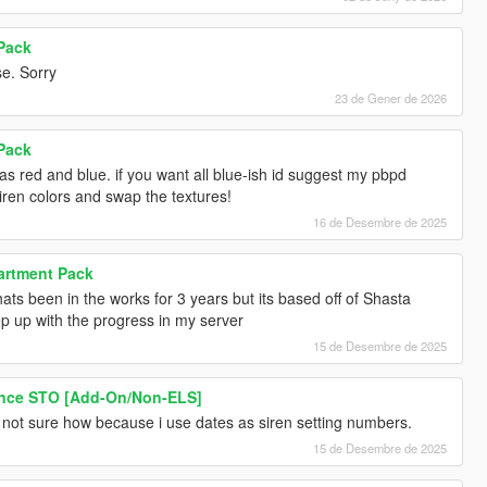
 Pack
e. Sorry
23 de Gener de 2026
 Pack
s red and blue. if you want all blue-ish id suggest my pbpd
iren colors and swap the textures!
16 de Desembre de 2025
artment Pack
hats been in the works for 3 years but its based off of Shasta
ep up with the progress in my server
15 de Desembre de 2025
ence STO [Add-On/Non-ELS]
. not sure how because i use dates as siren setting numbers.
15 de Desembre de 2025