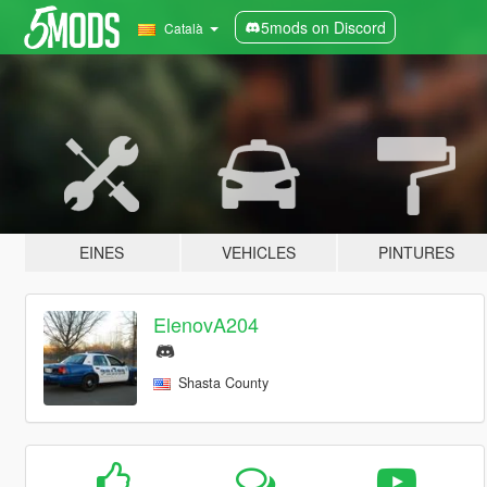
5mods on Discord
Català
EINES
VEHICLES
PINTURES
ElenovA204
Shasta County