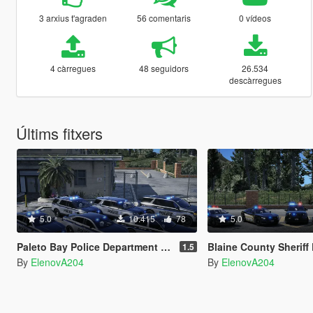
3 arxius t'agraden
56 comentaris
0 vídeos
4 càrregues
48 seguidors
26.534
descàrregues
Últims fitxers
5.0
10.415
78
5.0
Paleto Bay Police Department Pack
Blaine County Sheriff
1.5
By
ElenovA204
By
ElenovA204