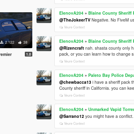
ElenovA204
»
Blaine County Sheriff
@TheJokeerTV
Negative. No FiveM us
Veure Context
ElenovA204
»
Blaine County Sheriff
2.122
38
@Rizencraft
nah. shasta county only ha
pack, or you can learn how to change s
remier
1.0
Veure Context
ElenovA204
»
Paleto Bay Police Dep
@chewbacca13
i have a sheriff pack t
County sheriff in California. you can ke
Veure Context
ElenovA204
»
Unmarked Vapid Torr
@Sarrano12
you might have a conflict
Veure Context