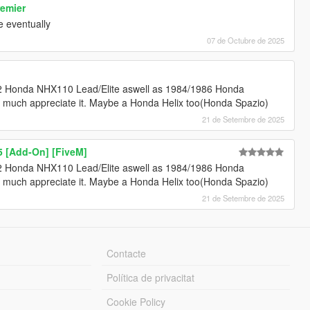
emier
ne eventually
07 de Octubre de 2025
2 Honda NHX110 Lead/Elite aswell as 1984/1986 Honda
 much appreciate it. Maybe a Honda Helix too(Honda Spazio)
21 de Setembre de 2025
 [Add-On] [FiveM]
2 Honda NHX110 Lead/Elite aswell as 1984/1986 Honda
 much appreciate it. Maybe a Honda Helix too(Honda Spazio)
21 de Setembre de 2025
Contacte
Política de privacitat
Cookie Policy