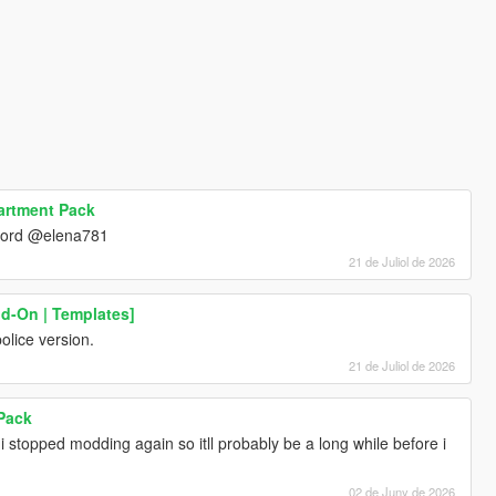
artment Pack
ord @elena781
21 de Juliol de 2026
dd-On | Templates]
olice version.
21 de Juliol de 2026
 Pack
. i stopped modding again so itll probably be a long while before i
02 de Juny de 2026