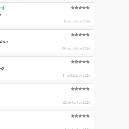
n]
e
16 de Juliol de 2024
pdw ?
06 de Juliol de 2024
mw2
11 de Maig de 2024
22 de Abril de 2024