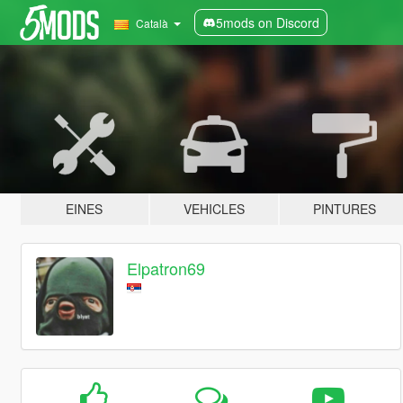
5mods on Discord
Català
EINES
VEHICLES
PINTURES
Elpatron69