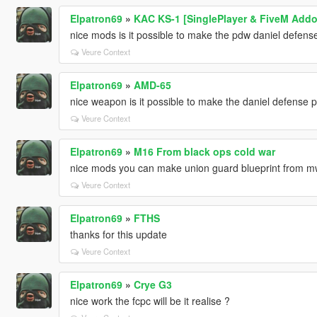
Elpatron69
»
KAC KS-1 [SinglePlayer & FiveM Addo
nice mods is it possible to make the pdw daniel defens
Veure Context
Elpatron69
»
AMD-65
nice weapon is it possible to make the daniel defense 
Veure Context
Elpatron69
»
M16 From black ops cold war
nice mods you can make union guard blueprint from 
Veure Context
Elpatron69
»
FTHS
thanks for this update
Veure Context
Elpatron69
»
Crye G3
nice work the fcpc will be it realise ?