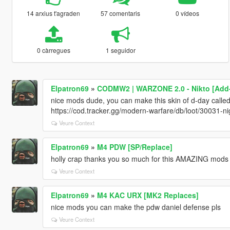
14 arxius t'agraden
57 comentaris
0 vídeos
0 càrregues
1 seguidor
Elpatron69
»
CODMW2 | WARZONE 2.0 - Nikto [Add-
nice mods dude, you can make this skin of d-day called 
https://cod.tracker.gg/modern-warfare/db/loot/30031-n
Veure Context
Elpatron69
»
M4 PDW [SP/Replace]
holly crap thanks you so much for this AMAZING mods
Veure Context
Elpatron69
»
M4 KAC URX [MK2 Replaces]
nice mods you can make the pdw daniel defense pls
Veure Context