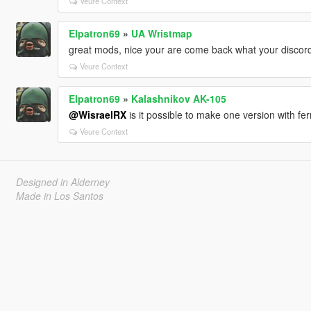
Veure Context
Elpatron69
»
UA Wristmap
great mods, nice your are come back what your discor
Veure Context
Elpatron69
»
Kalashnikov AK-105
@WisraelRX
is it possible to make one version with fer
Veure Context
Designed in Alderney
Made in Los Santos