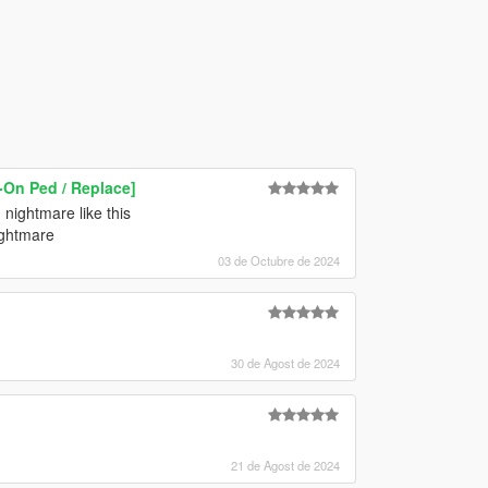
On Ped / Replace]
nightmare like this
ightmare
03 de Octubre de 2024
30 de Agost de 2024
21 de Agost de 2024