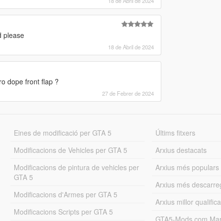
18 de Abril de 2024
d please
18 de Abril de 2024
ro dope front flap ?
27 de Febrer de 2024
Eines de modificació per GTA 5
Últims fitxers
Modificacions de Vehicles per GTA 5
Arxius destacats
Modificacions de pintura de vehicles per
Arxius més populars
GTA 5
Arxius més descarre
Modificacions d'Armes per GTA 5
Arxius millor qualifica
Modificacions Scripts per GTA 5
GTA5-Mods.com Mar